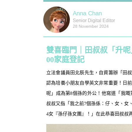
Anna Chan
Senior Digital Editor
28 November 2024
雙喜臨門｜田叔叔「升呢」
00家庭登記
立法會議員田北辰先生，自資籌辦「田
認為培養小朋友自學英文非常重要！日
呢」成為第8個孫的外公！他寫道「我嘅
叔叔又指「我之前7個孫係：仔、女、女
防潮濕｜日
1
小貼士 風
4女『孫仔孫女團』！」在此恭喜田叔叔
吸濕法寶不能
生活小百科
2