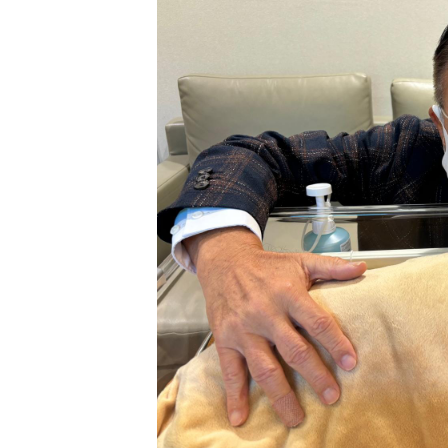
泡泡有無問
牌這樣回應
除霉菌貼士
3
身發霉方法
法寶？！
白襪救星｜
4
泡 成份天
另附日本神
清潔小貼士
5
有味 日本人