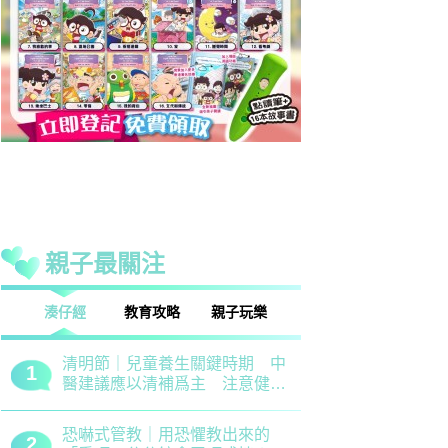
親子最關注
話
湊仔經
教育攻略
親子玩樂
安樂窩
親子熱話
清明節｜兒童養生關鍵時期 中
救世軍田家
1
1
醫建議應以清補爲主 注意健脾
育、以「體
祛濕
學生齊參加
恐嚇式管教｜用恐懼教出來的
備戰測考｜
2
2