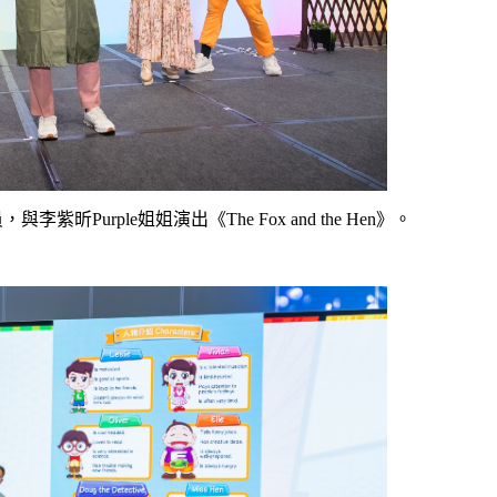
Purple姐姐演出《The Fox and the Hen》。