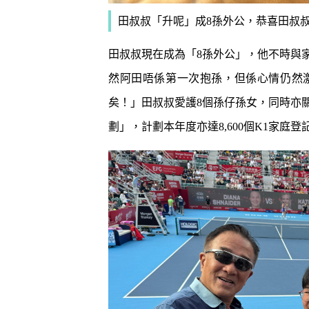
田叔叔「升呢」成8孫外公，恭喜田叔叔！（圖片來
田叔叔現在成為「8孫外公」，他不時與
然阿田唔係第一次抱孫，但係心情仍然
矣！」田叔叔愛護8個孫仔孫女，同時亦
劃」，計劃本年度亦達8,600個K1家庭