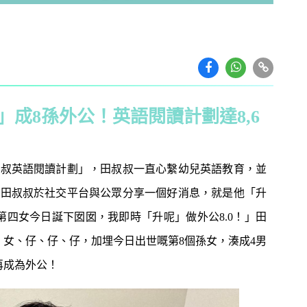
成8孫外公！英語閱讀計劃達8,6
叔叔英語閱讀計劃」，田叔叔一直心繫幼兒英語教育，並
前田叔叔於社交平台與公眾分享一個好消息，就是他「升
教育攻略
親子玩樂
安樂窩
親子熱
第四女今日誕下囡囡，我即時「升呢」做外公8.0！」田
、女、仔、仔、仔，加埋今日出世嘅第8個孫女，湊成4男
本專家教家居防霉菌
第十七屆「香港盃外交知識競
1
扇擺位有技巧 這件
賽」報名反應熱烈 參賽學校學
再成為外公！
缺 ！
生人數再創歷史新高！
｜洗碗後海綿上殘留
免費參加｜2025-26「田叔叔英
2