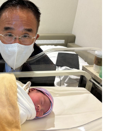
題？ 日本家居清潔大
語閱讀計劃」正式公開招募！累
！
積受惠達118,000家庭
｜4大對付天花板+牆
女青研究近半SEN兒童家長曾遭
3
 漂白水是抽濕除霉
不友善對待 家長︰望旁觀者包
容勿放上網公審
開洗衣機前用一物浸
親子熱話｜幼稚園門外現「BB
4
然令白襪光潔如新？
車龍」！網民：細到唔識行？
奇偏方
｜塑膠保鮮盒洗極都
11.1起未滿8歲及身高1.35米以
5
分享3大除味法寶
下兒童 坐私家車須強制用兒童
座椅