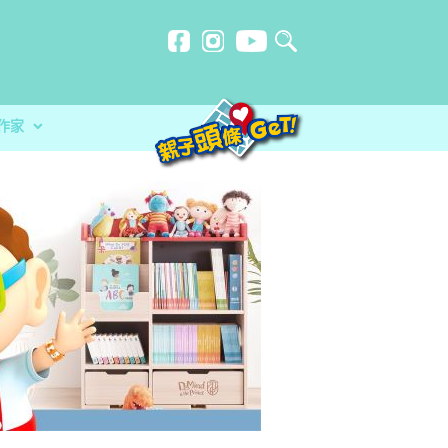
作家
計劃
忍刻意施
不一樣的暑假
防災應急活動 大玩攤位遊戲+綜合表演
？食安中心教路自製冷藏蔬菜做1步驟更
品 讓孩子經歷不一樣的暑假
分校）｜女教師奪行政長官卓越教學獎 肯