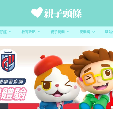
仔經
教育攻略
親子玩樂
安樂窩
駐站
新手爸媽
親子好去處
家庭置業
滋養童心
親子共讀
醫健爸媽
親子飲食
生活小百科
「大粒 MAC 教室」閱讀計劃及「語文的生命」書櫃捐贈
校園生活
家庭關係
親子玩意
香港小童群益會
升學指南
毛孩子
心測開箱
慈慧幼苗
殘酷虐兒｜5歲男童餓死虐待案 母判囚22年！官斥殘
育兒教養｜放下3C產品 讓孩子經歷
親子好去處｜8月消防
蔬菜貯存｜食前先好洗
育兒教養｜放下3C產
樂善堂梁銶琚學校（
教養心得
辰民爸爸
虐「泯滅良知」
安全
定STEAM教學成果