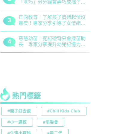
「乖巧」分分鐘會弄巧成拙？專
錯誤 留意
家建議正向管教5大關鍵
分機會
正向教育｜了解孩子情緒起伏沒
最新小學排名
3
3
難度！專家分享引導子女情緒降
排行榜！附
溫之法
訊
慈慧幼苗｜死記硬背只會揠苗助
大埔舊墟公立
4
4
長 專家分享提升幼兒記憶力5
領創新理財
大竅門
才兼備
熱門標籤
#親子好去處
#Chill Kids Club
#小一選校
#消委會
#生活小百科
#星二代