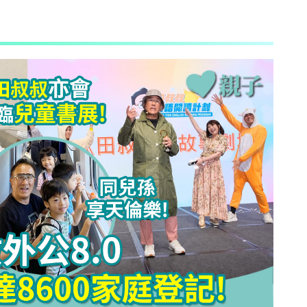
AI + 教
心理學家王凱瑞 (CARREY WONG)
ALLIE保寶小教室
DR-MAX教材大王
D MIND & THE PRINCE
更多作家