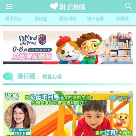
親子熱話
湊仔經
教育攻略
親子玩樂
安樂窩
湊仔經
教養心得