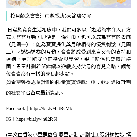
按月齡之寶寶汗巾遊戲助5大範疇發展
日常與寶寶生活相處中，我們可多以「遊戲為本介入」方
式與寶寶互動，即使是一條汗巾，也可以成為寶寶的遊戲
（見圖一），能為寶寶提供與月齡相符的優質刺激（見圖
二）。透過這樣的互動，寶寶將感受到來自父母的支持和
連結，更加能安心的探索與學習，親子關係也會愈加穩
固。恩童計劃希望繼續以遊戲支持父母的育兒之路，讓每
位寶寶都有一樣的成長起步點。
如希望獲得恩童計劃的限量寶寶遊戲汗巾，歡迎追蹤
計劃
的社交平
台留意最新資訊。
Facebook
｜
https://bit.ly/4htBcMb
IG
｜
https://bit.ly/4h82RSl
(本文由香港小童群益會 恩童計劃 計劃社工張釺榆姑娘 撰