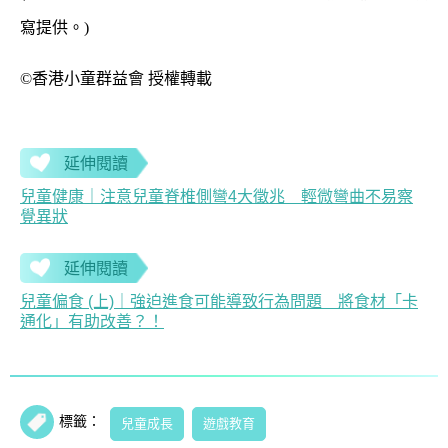
寫提供。)
©️
香港小童群益會 授權轉載
延伸閱讀
兒童健康｜注意兒童脊椎側彎4大徵兆 輕微彎曲不易察
覺異狀
延伸閱讀
兒童偏食 (上)｜強迫進食可能導致行為問題 將食材「卡
通化」有助改善？！
標籤：
兒童成長
遊戲教育