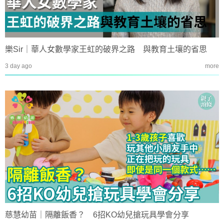
樂Sir｜華人女數學家王虹的破界之路 與教育土壤的省思
3 day ago
more
慈慧幼苗｜隔離飯香？ 6招KO幼兒搶玩具學會分享