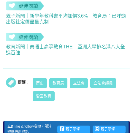
延伸閱讀
親子新聞｜新學年教科書平均加價3.6% 教育局︰已呼籲
出版社定價盡量克制
延伸閱讀
教育新聞｜泰晤士高等教育THE 亞洲大學排名港八大全
進百強
標籤：
歷史
教育局
立法會
立法會議員
愛國教育
立即like & follow我哋，關注
親子頭條
親子頭條
爸媽最新熱話