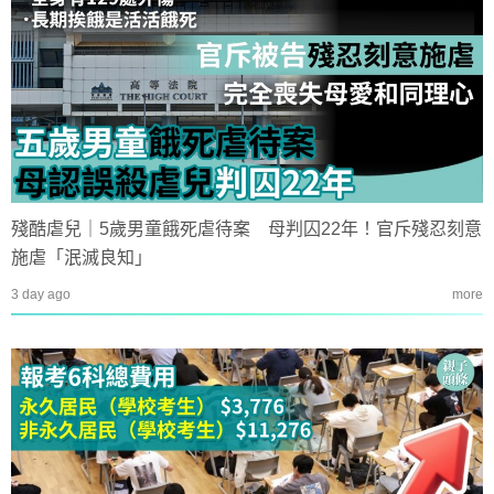
殘酷虐兒｜5歲男童餓死虐待案 母判囚22年！官斥殘忍刻意
施虐「泯滅良知」
3 day ago
more