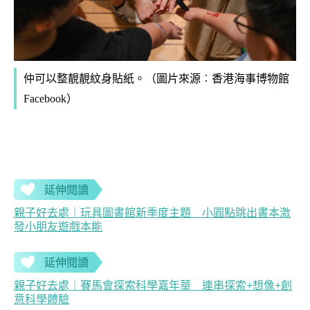
（圖片來源︰
香港海事博物館
仲可以整靚靚紋身貼紙。
Facebook
）
延伸閱讀
親子好去處｜玩具圖書館新季度主題 小圓點跳出書本激
發小朋友遊戲本能
延伸閱讀
親子好去處｜賽馬會探索科學嘉年華 連串探索+想像+創
意科學體驗