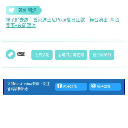
延伸閱讀
親子好去處｜香港迪士尼Pixar夏日狂歡 舞台演出+角色
見面+夜間匯演
標籤：
免費活動
香港海事博物館
親子同樂日
立即like & follow我哋，關注
親子頭條
親子頭條
爸媽最新熱話