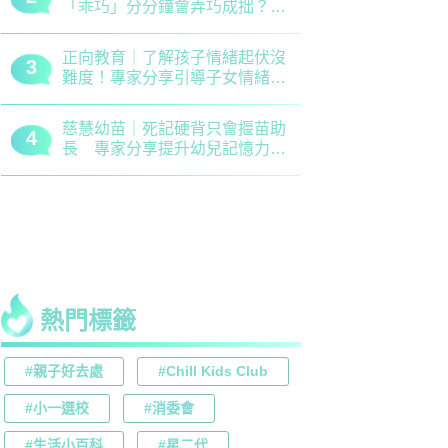
「乖巧」分分鐘會弄巧成拙？專
錯誤 留意
家建議正向管教5大關鍵
分機會
正向教育｜了解孩子情緒起伏沒
最新小學排名
3
3
難度！專家分享引導子女情緒降
排行榜！附
溫之法
訊
慈慧幼苗｜死記硬背只會揠苗助
大埔舊墟公立
4
4
長 專家分享提升幼兒記憶力5
領創新理財
大竅門
才兼備
熱門標籤
#親子好去處
#Chill Kids Club
#小一選校
#消委會
#生活小百科
#星二代