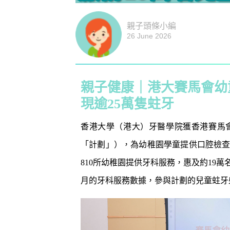
親子頭條小編
26 June 2026
親子健康｜港大賽馬會幼
現逾25萬隻蛀牙
香港大學（港大）牙醫學院獲香港賽馬
「計劃」），為幼稚園學童提供⼝腔檢
810所幼稚園提供牙科服務，惠及約19萬名
月的牙科服務數據，參與計劃的兒童蛀牙盛行
防潮濕｜日
1
小貼士 風
吸濕法寶不能
生活小百科
2