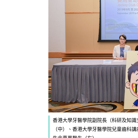
泡泡有無問
牌這樣回應
除霉菌貼士
3
身發霉方法
法寶？！
白襪救星｜
4
泡 成份天
另附日本神
清潔小貼士
5
有味 日本人
香港大學牙醫學院副院長（科研及知識
（中）、香港大學牙醫學院兒童齒科講