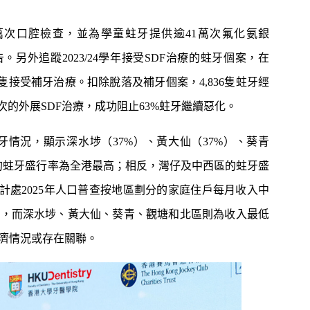
萬次口腔檢查，並為學童蛀牙提供逾41萬次氟化氨銀
另外追蹤2023/24學年接受SDF治療的蛀牙個案，在
66隻接受補牙治療。扣除脫落及補牙個案，4,836隻蛀牙經
次的外展SDF治療，成功阻止63%蛀牙繼續惡化。
蛀牙情況，顯示深水埗（37%）、黃大仙（37%）、葵青
%）的蛀牙盛行率為全港最高；相反，灣仔及中西區的蛀牙盛
計處2025年人口普查按地區劃分的家庭住戶每月收入中
區，而深水埗、黃大仙、葵青、觀塘和北區則為收入最低
濟情況或存在關聯。