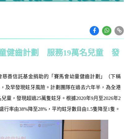
童健齒計劃 服務19萬名兒童 發
會慈善信託基金捐助的「賽馬會幼童健齒計劃」（下稱
查，及早發現蛀牙風險。計劃團隊在過去六年半，為全港
教育攻略
親子玩樂
安樂窩
親子熱
兒童，發現超過25萬隻蛀牙。根據2020年9月至2026年2
率由38%降至28%，平均蛀牙數目由1.5隻降至1隻。
本專家教家居防霉菌
第十七屆「香港盃外交知識競
1
扇擺位有技巧 這件
賽」報名反應熱烈 參賽學校學
缺 ！
生人數再創歷史新高！
｜洗碗後海綿上殘留
免費參加｜2025-26「田叔叔英
2