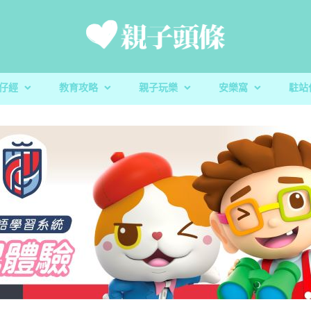
仔經
教育攻略
親子玩樂
安樂窩
駐站
新手爸媽
親子好去處
家庭置業
滋養童心
親子共讀
醫健爸媽
親子飲食
生活小百科
「大粒 MAC 教室」閱讀計劃及「語文的生命」書櫃捐
校園生活
家庭關係
親子玩意
香港小童群益會
升學指南
毛孩子
心測開箱
慈慧幼苗
殘酷虐兒｜5歲男童餓死虐待案 母判囚22年！官斥殘
育兒教養｜放下3C產品 讓孩子經歷
親子好去處｜8月消防
蔬菜貯存｜食前先好
育兒教養｜放下3C產
樂善堂梁銶琚學校（
教養心得
辰民爸爸
虐「泯滅良知」
安全
定STEAM教學成果