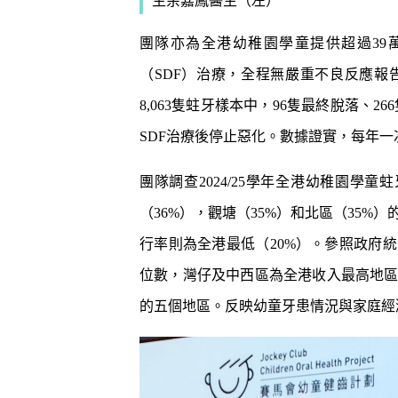
生余嘉鳳醫生（左）
團隊亦為全港幼稚園學童提供超過39
（SDF）治療，全程無嚴重不良反應報告。
8,063隻蛀牙樣本中，96隻最終脫落、2
SDF治療後停止惡化。數據證實，每年一
團隊調查2024/25學年全港幼稚園學童
（36%），觀塘（35%）和北區（35
行率則為全港最低（20%）。參照政府統
位數，灣仔及中西區為全港收入最高地
的五個地區。反映幼童牙患情況與家庭經