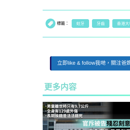
標籤：
蛀牙
牙齒
香港大
立即like & follow我哋，關
更多内容