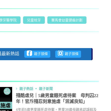
學牙醫學院
兒童蛀牙
賽馬會幼童健齒計劃
注爸媽最新熱話
親子頭條
親子頭條
親子熱話
親子新聞
殘酷虐兒｜5歲男童餓死虐待案 母判囚22
年！官斥殘忍刻意施虐「泯滅良知」
4年前5歲男童餓死虐待案，男童38歲母親承認誤殺及