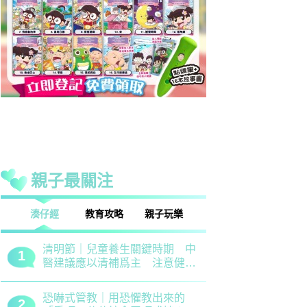
親子最關注
話
湊仔經
教育攻略
親子玩樂
安樂窩
親子熱話
清明節｜兒童養生關鍵時期 中
救世軍田家
1
1
醫建議應以清補爲主 注意健脾
育、以「體
祛濕
學生齊參加
恐嚇式管教｜用恐懼教出來的
備戰測考｜
2
2