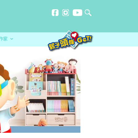
作家
贈計劃
忍刻意施
不一樣的暑假
防災應急活動 大玩攤位遊戲+綜合表演
洗？食安中心教路自製冷藏蔬菜做1步驟更
品 讓孩子經歷不一樣的暑假
分校）｜女教師奪行政長官卓越教學獎 肯