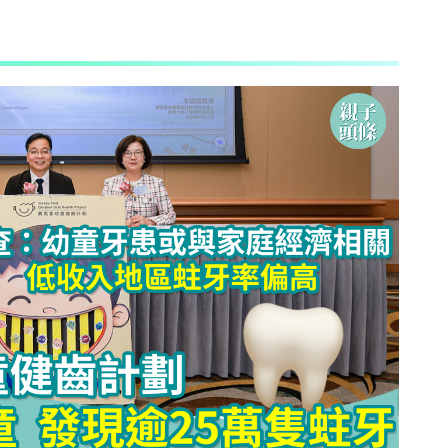
AI + 教
心理學家王凱瑞 (CARREY WONG)
ALLIE保寶小教室
DR-MAX教材大王
D MIND & THE PRINCE
更多作家