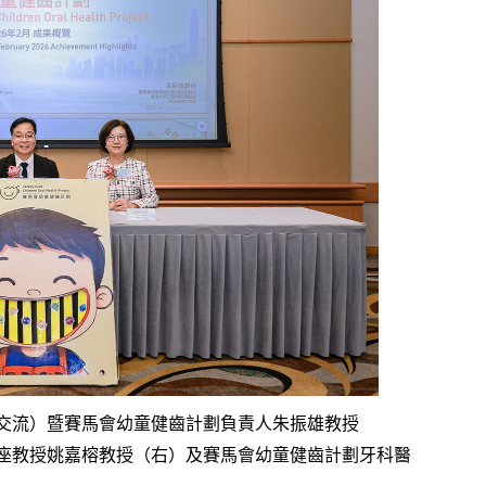
題？ 日本家居清潔大
語閱讀計劃」正式公開招募！累
！
積受惠達118,000家庭
｜4大對付天花板+牆
女青研究近半SEN兒童家長曾遭
3
 漂白水是抽濕除霉
不友善對待 家長︰望旁觀者包
容勿放上網公審
開洗衣機前用一物浸
親子熱話｜幼稚園門外現「BB
4
然令白襪光潔如新？
車龍」！網民：細到唔識行？
奇偏方
｜塑膠保鮮盒洗極都
11.1起未滿8歲及身高1.35米以
5
分享3大除味法寶
下兒童 坐私家車須強制用兒童
座椅
交流）暨賽馬會幼童健齒計劃負責人朱振雄教授
座教授姚嘉榕教授（右）及賽馬會幼童健齒計劃牙科醫