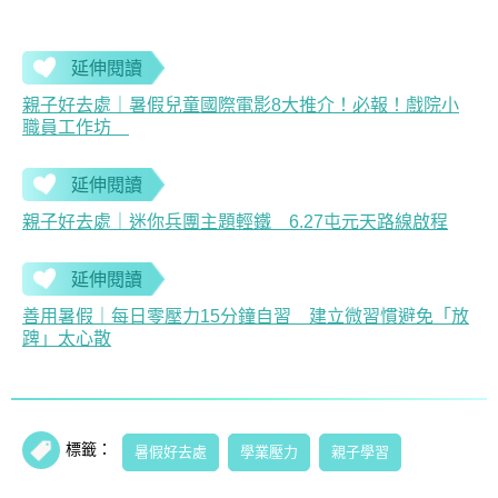
延伸閱讀
親子好去處｜暑假兒童國際電影8大推介！必報！戲院小
職員工作坊
延伸閱讀
親子好去處｜迷你兵團主題輕鐵 6.27屯元天路線啟程
延伸閱讀
善用暑假｜每日零壓力15分鐘自習 建立微習慣避免「放
䠋」太心散
標籤：
暑假好去處
學業壓力
親子學習