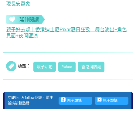
現長安萬象
延伸閱讀
親子好去處｜香港迪士尼Pixar夏日狂歡 舞台演出+角色
見面+夜間匯演
標籤：
親子活動
Yahoo
香港消防處
立即like & follow我哋，關注
親子頭條
親子頭條
爸媽最新熱話