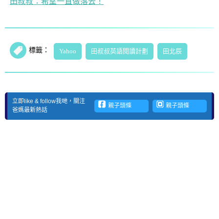
田叔叔：希望一直做落去！
標籤：
Yahoo
田叔叔英語閱讀計劃
田北辰
立即like & follow我哋，關注
親子頭條
親子頭條
爸媽最新熱話