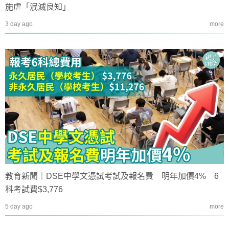
施虐「泯滅良知」
3 day ago
more
教育新聞｜DSE中學文憑試考試及報名費 明年加價4% 6
科考試費$3,776
5 day ago
more