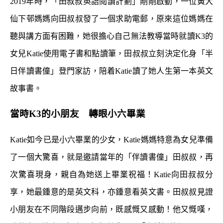
2019年時，「田叔叔英語閱讀計劃」剛剛啟動，一位黃大
仙下邨媽媽向田叔叔發了一個求助電郵，原來這位媽媽在
聽與講方面有困難，她很擔心自己無法教導當時就讀K3的
女兒Katie使用電子書和點讀筆，田叔叔立刻決定化身「半
日伴讀書僮」登門家訪，陪着Katie讀了她人生第一本英文
故事書。
當時K3的小朋友 轉眼小六畢業
Katie如今已是小六畢業的少女，Katie媽媽特意為女兒準備
了一個大驚喜，就是邀請當年的「伴讀書僮」田叔叔，再
次驚喜現身，親自為她送上畢業祝福！Katie向田叔叔分
享，她最鍾意的是英文科，亦鍾意看英文書。田叔叔見證
小朋友在不同階段邁步向前，既感慨又感動！他又慨嘆，