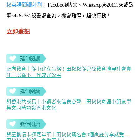
叔英語閱讀計劃
」Facebook帖文、WhatsApp62011156或致
電34262761秘書處查詢。機會難得，趕快行動！
立即登記
延伸閱讀
正向教育｜從小建立品格！田叔叔從兒孫教育擴展社會責
任 培養下一代成好公民
延伸閱讀
與香港共成長｜小讀者來信表心聲 田叔叔寄語小朋友學
英文同時認識香港文化
延伸閱讀
兒童動漫卡通嘉年華｜田叔叔簽名會8個家庭分享感受