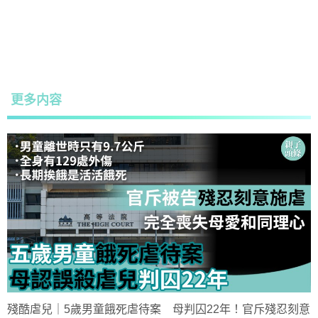
更多内容
殘酷虐兒｜5歲男童餓死虐待案 母判囚22年！官斥殘忍刻意