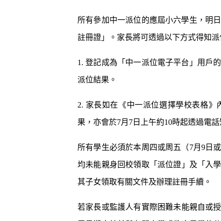
泡泡有無問
牌這樣回應
所有參加中一派位的應屆小六學生，明日
除霉菌貼士
3
註冊證」。家長將可透過以下方式得知派
身發霉方法
法寶？！
1. 登記成為「中一派位電子平台」用戶
白襪救星｜
4
泡 成份天
派位結果。
另附日本神
清潔小貼士
5
2. 家長如在《中一派位選擇學校表格
有味 日本人
果，亦會於7月7日上午約10時起透過電
所有學生必須於本周四或周五（7月9日
均未能親身回校領取「派位證」及「入
其子女領取有關文件及辦理註冊手續。
若家長或監護人有實際困難未能親自或