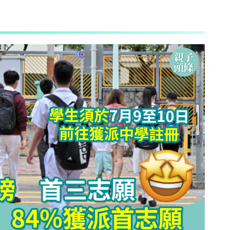
AI + 教
心理學家王凱瑞 (CARREY WONG)
ALLIE保寶小教室
DR-MAX教材大王
D MIND & THE PRINCE
更多作家