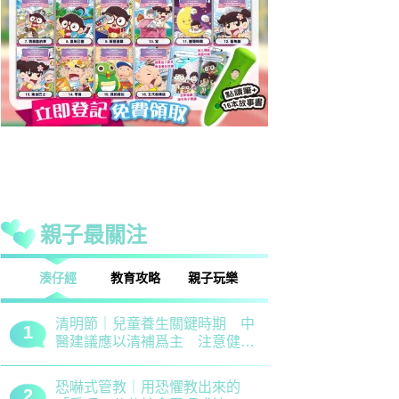
親子最關注
話
湊仔經
教育攻略
親子玩樂
安樂窩
親子熱話
清明節｜兒童養生關鍵時期 中
救世軍田家
1
1
醫建議應以清補爲主 注意健脾
育、以「體
祛濕
學生齊參加
恐嚇式管教｜用恐懼教出來的
備戰測考｜
2
2