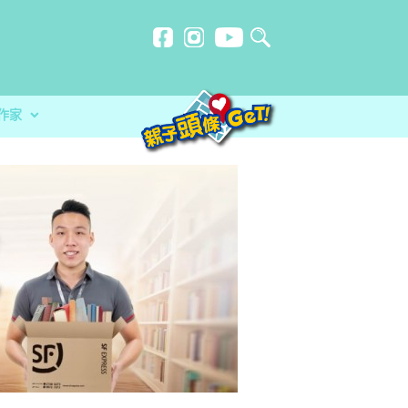
作家
贈計劃
忍刻意施
師HORLICK︰及早處
玩必讀！小卡車系列繪本 + 遊戲
洗？食安中心教路自製冷藏蔬菜做1步驟更
放榜指南 成為子女最堅實的後盾
分校）｜女教師奪行政長官卓越教學獎 肯