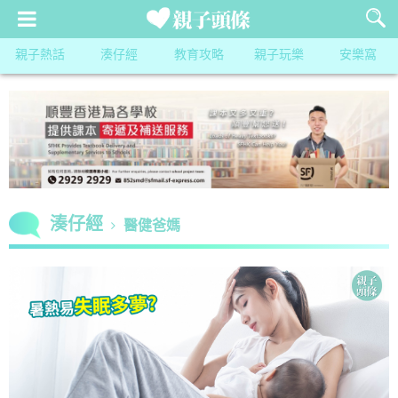
親子熱話
湊仔經
教育攻略
親子玩樂
安樂窩
湊仔經
醫健爸媽