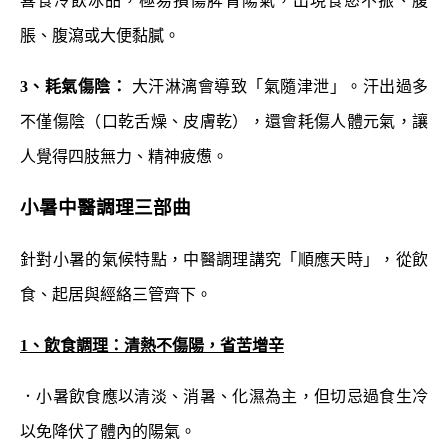
喜食冷飲冰品，極易損傷脾胃陽氣，出現食慾不振、腹
脹、腹瀉或大便黏膩。
3、耗氣傷陰：
大汗淋漓會導致「氣隨津泄」。汗出過多
不僅傷陰（口乾舌燥、皮膚乾），還會耗傷人體元氣，讓
人覺得四肢無力、精神疲憊。
小暑中醫調理三部曲
針對小暑的氣候特點，中醫調理講究「順應天時」，從飲
食、起居與經絡三管齊下。
1、飲食調理：清熱不傷陽，省苦增辛
．小暑飲食應以清淡、消暑、化濕為主，但切忌過食生冷
以免降伏了體內的陽氣。