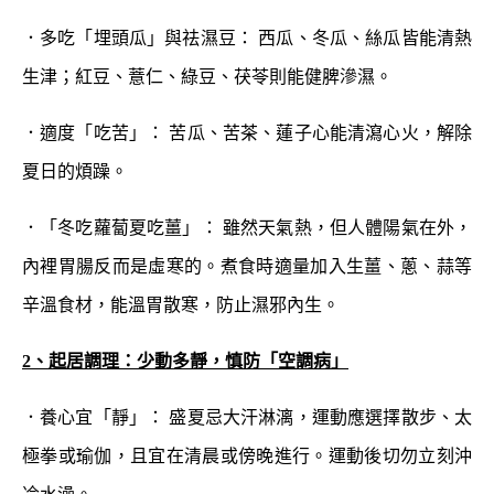
．多吃「埋頭瓜」與祛濕豆： 西瓜、冬瓜、絲瓜皆能清熱
生津；紅豆、薏仁、綠豆、茯苓則能健脾滲濕。
．適度「吃苦」： 苦瓜、苦茶、蓮子心能清瀉心火，解除
夏日的煩躁。
．「冬吃蘿蔔夏吃薑」： 雖然天氣熱，但人體陽氣在外，
內裡胃腸反而是虛寒的。煮食時適量加入生薑、蔥、蒜等
辛溫食材，能溫胃散寒，防止濕邪內生。
2、起居調理：少動多靜，慎防「空調病」
．養心宜「靜」： 盛夏忌大汗淋漓，運動應選擇散步、太
極拳或瑜伽，且宜在清晨或傍晚進行。運動後切勿立刻沖