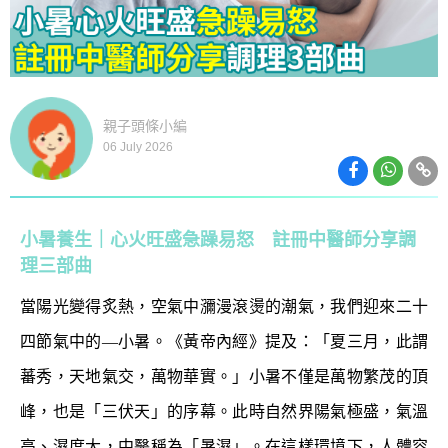
親子頭條小編
06 July 2026
小暑養生｜心火旺盛急躁易怒 註冊中醫師分享調
理三部曲
當陽光變得炙熱，空氣中瀰漫滾燙的潮氣，我們迎來二十
四節氣中的—小暑。《黃帝內經》提及：「夏三月，此謂
蕃秀，天地氣交，萬物華實。」小暑不僅是萬物繁茂的頂
峰，也是「三伏天」的序幕。此時自然界陽氣極盛，氣溫
高、濕度大，中醫稱為「暑濕」。在這樣環境下，人體容