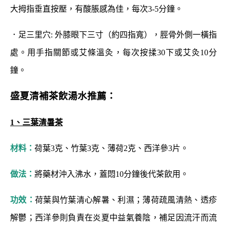
大拇指垂直按壓，有酸脹感為佳，每次3-5分鐘。
．足三里穴: 外膝眼下三寸（約四指寬），脛骨外側一橫指
處。用手指關節或艾條溫灸，每次按揉30下或艾灸10分
鐘。
盛夏清補茶飲湯水推薦：
1、三葉清暑茶
材料：
荷葉3克、竹葉3克、薄荷2克、西洋參3片。
做法：
將藥材沖入沸水，蓋悶10分鐘後代茶飲用。
功效：
荷葉與竹葉清心解暑、利濕；薄荷疏風清熱、透疹
解鬱；西洋參則負責在炎夏中益氣養陰，補足因流汗而流