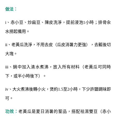
做法：
i、赤小豆、炒扁豆、陳皮洗淨，提前浸泡1小時；排骨汆
水撈起備用。
ii、老黃瓜洗淨，不用去皮（瓜皮消暑力更強），去瓤後切
大塊。
iii、鍋中加入清水煮沸，放入所有材料（老黃瓜可同時
下，或半小時後下）。
iv、大火煮沸後轉小火，煲約1.5至2小時，下少許鹽調味即
可。
功效：
老黃瓜是夏日消暑的聖品，搭配祛濕雙豆（赤小