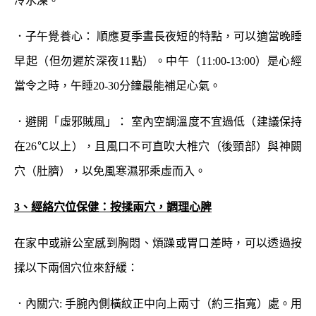
冷水澡。
．子午覺養心： 順應夏季晝長夜短的特點，可以適當晚睡
早起（但勿遲於深夜11點）。中午（11:00-13:00）是心經
當令之時，午睡20-30分鐘最能補足心氣。
．避開「虛邪賊風」： 室內空調溫度不宜過低（建議保持
在26℃以上），且風口不可直吹大椎穴（後頸部）與神闕
穴（肚臍），以免風寒濕邪乘虛而入。
3、經絡穴位保健：按揉兩穴，調理心脾
在家中或辦公室感到胸悶、煩躁或胃口差時，可以透過按
揉以下兩個穴位來舒緩：
．內關穴: 手腕內側橫紋正中向上兩寸（約三指寬）處。用