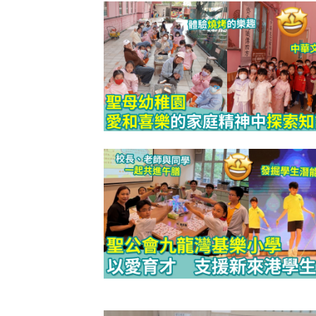
泡泡有無問
牌這樣回應
除霉菌貼士
3
身發霉方法
法寶？！
白襪救星｜
4
泡 成份天
另附日本神
清潔小貼士
5
有味 日本人