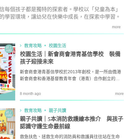
信每個孩子都是獨特的探索者。學校以「兒童為本」
教育攻略
親子玩樂
安樂窩
親子熱
的學習環境，讓幼兒在快樂中成長，在探索中學習。
more
本專家教家居防霉菌
第十七屆「香港盃外交知識競
1
扇擺位有技巧 這件
賽」報名反應熱烈 參賽學校學
缺 ！
生人數再創歷史新高！
教育攻略
校園生活
｜洗碗後海綿上殘留
免費參加｜2025-26「田叔叔英
校園生活｜新會商會港青基信學校 裝備
2
題？ 日本家居清潔大
語閱讀計劃」正式公開招募！累
孩子迎接未來
！
積受惠達118,000家庭
新會商會港青基信學校於2013年創校，是一所由僑港
｜4大對付天花板+牆
女青研究近半SEN兒童家長曾遭
3
新會商會和香港基督教青年會（港青）合作創立的基
 漂白水是抽濕除霉
不友善對待 家長︰望旁觀者包
督教英文私立小學，並使用混合學制。致力於與港青
容勿放上網公審
轄下的學校從幼稚園，小學到中學，組成一個完整的
8 month ago
more
開洗衣機前用一物浸
親子熱話｜幼稚園門外現「BB
教育體系，讓學生能在基督教的環境中得到全面的培
4
然令白襪光潔如新？
車龍」！網民：細到唔識行？
養，為未來成為世界公民做好準備。
奇偏方
教育攻略
親子共讀
親子共讀｜5本消防救護繪本推介 與孩子
｜塑膠保鮮盒洗極都
11.1起未滿8歲及身高1.35米以
5
分享3大除味法寶
下兒童 坐私家車須強制用兒童
認識守護生命最前線
座椅
救急扶危、拯救生命的消防員和救護員往往站在生命