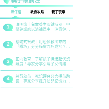
親子最關注
話
湊仔經
教育攻略
親子玩樂
安樂窩
親子熱話
清明節｜兒童養生關鍵時期 中
救世軍田家
1
1
醫建議應以清補爲主 注意健脾
育、以「體
祛濕
學生齊參加
恐嚇式管教｜用恐懼教出來的
備戰測考｜
2
2
「乖巧」分分鐘會弄巧成拙？專
錯誤 留意
家建議正向管教5大關鍵
分機會
正向教育｜了解孩子情緒起伏沒
最新小學排名
3
3
難度！專家分享引導子女情緒降
排行榜！附
溫之法
訊
慈慧幼苗｜死記硬背只會揠苗助
大埔舊墟公立
4
4
長 專家分享提升幼兒記憶力5
領創新理財
大竅門
才兼備