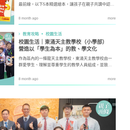
最前線，以下5本精選繪本，讓孩子在親子共讀中認識
火場救援、急救知識，並培養安全意識與同理心，上
一課重要的生命教育。
8 month ago
more
教育攻略
校園生活
校園生活｜東涌天主教學校（小學部）
營造以「學生為本」的教、學文化
作為區內的一條龍天主教學校，東涌天主教學校由一
群愛學生、理解並尊重學生的教學人員組成，並致力
成為一所體現天主教核心價值的優良學校。對學校而
言，每位學生皆十分寶貴，亦必定有其天賦，有待發
8 month ago
more
展及欣賞。而學校相信，校園是學生獲得成功經驗的
場所，希望學生能充滿自信地進行愉快且有效的學
習。學校的教學以學生為本，圍繞學生的需要，制定
一系列的教學政策及課外活動，讓學生在不同...