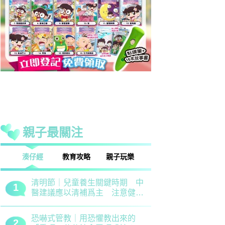
親子最關注
話
湊仔經
教育攻略
親子玩樂
安樂窩
親子熱話
清明節｜兒童養生關鍵時期 中
救世軍田家
1
1
醫建議應以清補爲主 注意健脾
育、以「體
祛濕
學生齊參加
恐嚇式管教｜用恐懼教出來的
備戰測考｜
2
2