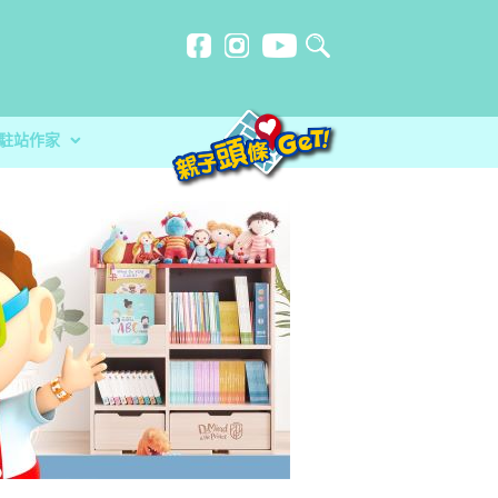
駐站作家
計劃
忍刻意施
在暑假保持學習動力與健康體
玩必讀！小卡車系列繪本 + 遊戲
？食安中心教路自製冷藏蔬菜做1步驟更
幫手？讓小朋友在暑假保持學習動力與健康體
分校）｜女教師奪行政長官卓越教學獎 肯