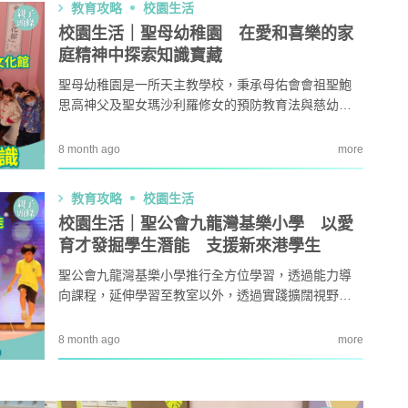
題？ 日本家居清潔大
語閱讀計劃」正式公開招募！累
教育攻略
校園生活
日出版。
！
積受惠達118,000家庭
校園生活｜聖母幼稚園 在愛和喜樂的家
｜4大對付天花板+牆
女青研究近半SEN兒童家長曾遭
庭精神中探索知識寶藏
3
 漂白水是抽濕除霉
不友善對待 家長︰望旁觀者包
聖母幼稚園是一所天主教學校，秉承母佑會會祖聖鮑
容勿放上網公審
思高神父及聖女瑪沙利羅修女的預防教育法與慈幼家
開洗衣機前用一物浸
親子熱話｜幼稚園門外現「BB
4
庭精神的教育，融合天主教的核心價值觀，為幼兒營
然令白襪光潔如新？
車龍」！網民：細到唔識行？
造一個充滿愛心、尊重與啟發的學習環境，讓孩子在
8 month ago
more
奇偏方
快樂中學習，在關愛中成長，奠定人生的美好起點。
｜塑膠保鮮盒洗極都
11.1起未滿8歲及身高1.35米以
5
教育攻略
校園生活
分享3大除味法寶
下兒童 坐私家車須強制用兒童
座椅
校園生活｜聖公會九龍灣基樂小學 以愛
育才發掘學生潛能 支援新來港學生
聖公會九龍灣基樂小學推行全方位學習，透過能力導
向課程，延伸學習至教室以外，透過實踐擴闊視野，
讓學生持續對學習的興趣。校內學習氛圍愉快，學生
主動積極學習，「為未來裝備，向夢想啟航」。
8 month ago
more