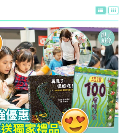
AI + 教
心理學家王凱瑞 (CARREY WONG)
ALLIE保寶小教室
DR-MAX教材大王
D MIND & THE PRINCE
更多作家