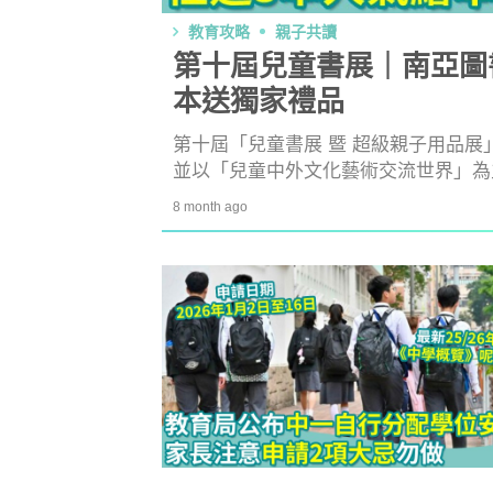
教育攻略
親子共讀
第十屆兒童書展｜南亞圖
本送獨家禮品
第十屆「兒童書展 暨 超級親子用品展」
並以「兒童中外文化藝術交流世界」為
為題，獲多間書商及玩具商支持，為小
8 month ago
其中南亞圖書帶來年末最強優惠，即睇
防潮濕｜日
1
小貼士 風
吸濕法寶不能
生活小百科
2