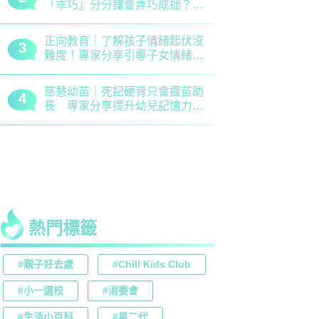
「乖巧」分分鐘會弄巧成拙？專
錯誤 留意
家建議正向管教5大關鍵
分機會
正向教育｜了解孩子情緒起伏沒
最新小學排名
3
3
難度！專家分享引導子女情緒降
排行榜！附
溫之法
訊
慈慧幼苗｜死記硬背只會揠苗助
大埔舊墟公立
4
4
長 專家分享提升幼兒記憶力5
領創新理財
大竅門
才兼備
熱門標籤
#親子好去處
#Chill Kids Club
#小一選校
#消委會
#生活小百科
#星二代