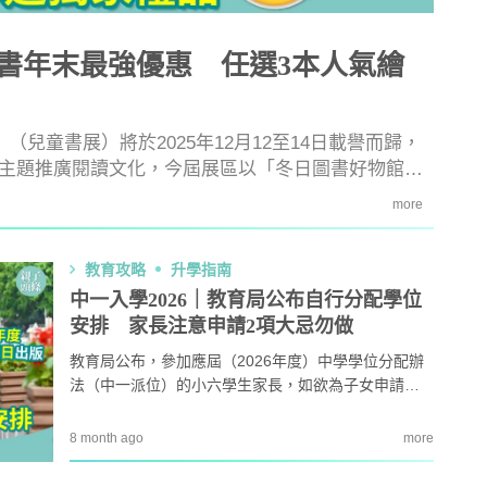
書年末最強優惠 任選3本人氣繪
（兒童書展）將於2025年12月12至14日載譽而歸，
主題推廣閱讀文化，今屆展區以「冬日圖書好物館」
朋友帶來優質中英文兒童讀物，並設多項至抵優惠，
more
會場優惠詳情。
教育攻略
升學指南
中一入學2026｜教育局公布自行分配學位
安排 家長注意申請2項大忌勿做
教育攻略
親子玩樂
安樂窩
親子熱
教育局公布，參加應屆（2026年度）中學學位分配辦
法（中一派位）的小六學生家長，如欲為子女申請官
本專家教家居防霉菌
第十七屆「香港盃外交知識競
1
立、資助、按位津貼中學及參加派位的直接資助計劃
扇擺位有技巧 這件
賽」報名反應熱烈 參賽學校學
（直資）中學的自行分配學位，必須在2026年1月2日
缺 ！
生人數再創歷史新高！
8 month ago
more
至16日向有關中學遞交申請。家長如欲獲取全港中學
｜洗碗後海綿上殘留
免費參加｜2025-26「田叔叔英
2
的最新資訊，最新25/26年度《中學概覽》亦於12月5