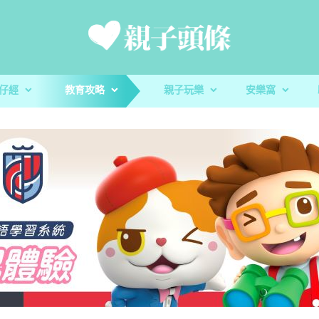
仔經
教育攻略
親子玩樂
安樂窩
新手爸媽
親子好去處
家庭置業
滋養童心
親子共讀
醫健爸媽
親子飲食
生活小百科
「大粒 MAC 教室」閱讀計劃及「語文的生命」書櫃捐贈
校園生活
家庭關係
親子玩意
香港小童群益會
升學指南
毛孩子
心測開箱
慈慧幼苗
殘酷虐兒｜5歲男童餓死虐待案 母判囚22年！官斥殘
AI世代｜AI都可以幫手？讓小朋友
玩具圖書館｜車車迷必
蔬菜貯存｜食前先好洗
AI世代｜AI都可以
樂善堂梁銶琚學校（
教養心得
辰民爸爸
虐「泯滅良知」
魄
安全
魄
定STEAM教學成果