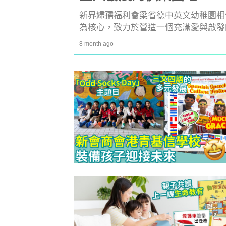
新界婦孺福利會梁省德中英文幼稚園相
為核心，致力於營造一個充滿愛與啟發
8 month ago
防潮濕｜日
1
小貼士 風
吸濕法寶不能
生活小百科
2
泡泡有無問
牌這樣回應
除霉菌貼士
3
身發霉方法
法寶？！
白襪救星｜
4
泡 成份天
另附日本神
清潔小貼士
5
有味 日本人