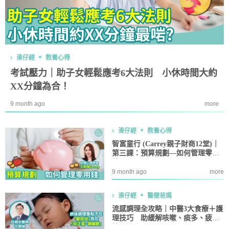
湊仔經
教養心得
考試壓力｜助子女輕鬆應考6大法則 小休時間大約
XX分鐘為合！
9 month ago
more
湊仔經
教養心得
智富童行 (Carrey親子財商12堂)｜
第三課：預算規劃—如何管理零用
錢
9 month ago
more
湊仔經
醫健爸媽
流感調理全攻略｜中醫3大食療＋護
理技巧 助緩解咳嗽、痰多、疲倦
等後遺症