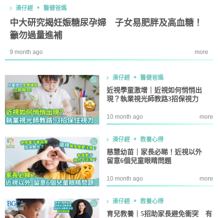
湊仔經
醫健爸媽
中大研究揭妊娠糖尿孕婦 子女易肥胖及高血糖！
籲勿過量進補
9 month ago
more
湊仔經
醫健爸媽
近視學童激增｜近視如何悄悄出
現？執業視光師教路3招保視力
10 month ago
more
湊仔經
教養心得
慈慧幼苗｜家長必睇！近視以外
留意6個兒童眼睛問題
10 month ago
more
湊仔經
教養心得
育兒教養｜5招助家長避免衝突 有