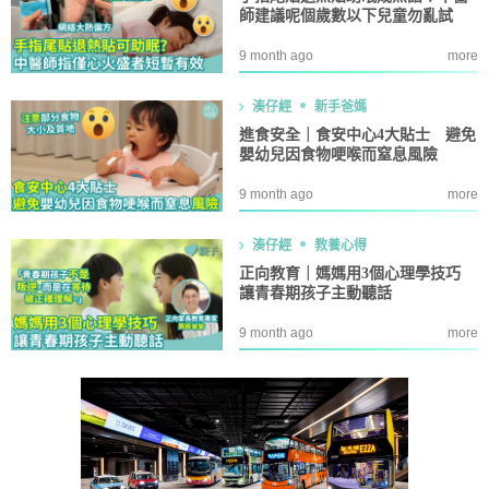
師建議呢個歲數以下兒童勿亂試
9 month ago
more
湊仔經
新手爸媽
進食安全｜食安中心4大貼士 避免
嬰幼兒因食物哽喉而窒息風險
9 month ago
more
湊仔經
教養心得
正向教育｜媽媽用3個心理學技巧
讓青春期孩子主動聽話
9 month ago
more