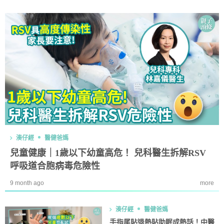
湊仔經
醫健爸媽
兒童健康｜1歲以下幼童高危！ 兒科醫生拆解RSV
呼吸道合胞病毒危險性
9 month ago
more
湊仔經
醫健爸媽
手指尾貼退熱貼助眠成熱話！中醫