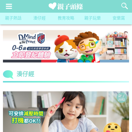
親子熱話
湊仔經
教育攻略
親子玩樂
安樂窩
湊仔經