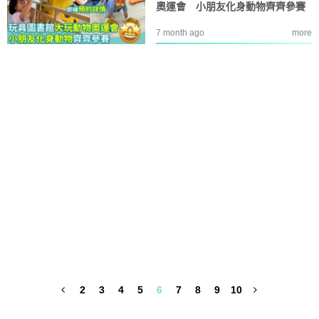
奧運會 小朋友化身動物齊齊參賽
7 month ago
more
2
3
4
5
6
7
8
9
10