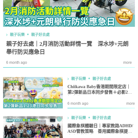
親子玩樂
親子好去處
親子好去處｜2月消防活動詳情一覽 深水埗+元朗
舉行防災應急日
6 month ago
more
親子玩樂
親子好去處
Chiikawa Baby香港期間限定店｜
第2彈新品日本同步發售＋必影2大
打卡位
6 month ago
more
親子玩樂
親子好去處
國際象棋體驗日｜專家教路ADHD/
ASD管教策略 善用國際象棋提升
專注與執行力