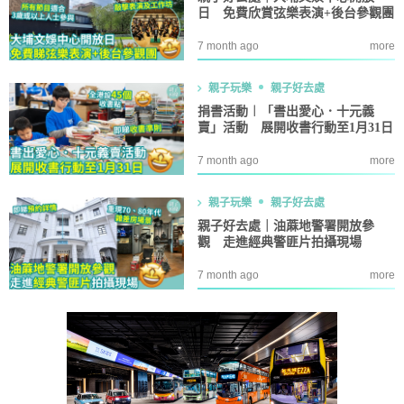
日 免費欣賞弦樂表演+後台參觀團
7 month ago
more
親子玩樂
親子好去處
捐書活動︱「書出愛心．十元義
賣」活動 展開收書行動至1月31日
7 month ago
more
親子玩樂
親子好去處
親子好去處｜油蔴地警署開放參
觀 走進經典警匪片拍攝現場
7 month ago
more