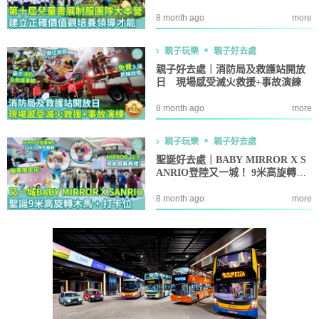
8 month ago
more
親子玩樂
親子好去處
親子好去處｜消防局及救護站開放
日 現場感受滅火救援+事故演練
8 month ago
more
親子玩樂
親子好去處
聖誕好去處｜BABY MIRROR X S
ANRIO登陸又一城！ 9米高旋轉木
馬+打卡位
8 month ago
more