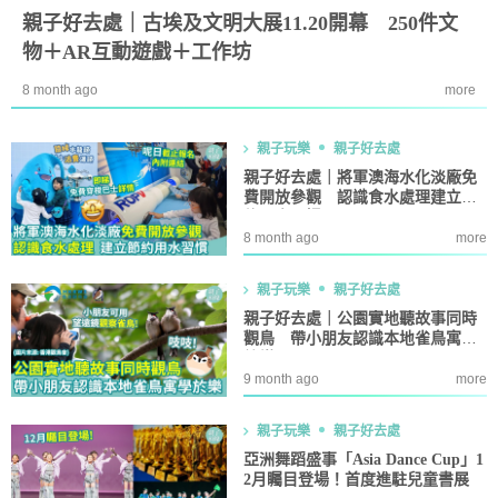
親子好去處｜古埃及文明大展11.20開幕 250件文
物＋AR互動遊戲＋工作坊
8 month ago
more
親子玩樂
親子好去處
親子好去處｜將軍澳海水化淡廠免
費開放參觀 認識食水處理建立節
約用水習慣
8 month ago
more
親子玩樂
親子好去處
親子好去處｜公園實地聽故事同時
觀鳥 帶小朋友認識本地雀鳥寓學
於樂
9 month ago
more
親子玩樂
親子好去處
亞洲舞蹈盛事「Asia Dance Cup」1
2月矚目登場！首度進駐兒童書展