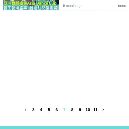
9 month ago
more
3
4
5
6
7
8
9
10
11