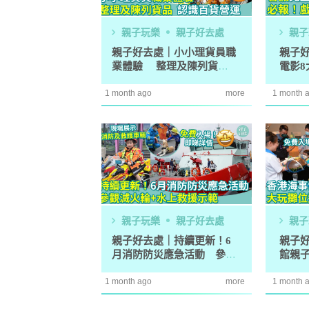
親子玩樂
親子好去處
親子
親子好去處｜小小理貨員職
親子
業體驗 整理及陳列貨
電影
防潮濕｜日
1
品 認識百貨營運
小職
小貼士 風
1 month ago
more
1 month 
吸濕法寶不能
生活小百科
2
泡泡有無問
牌這樣回應
除霉菌貼士
3
身發霉方法
法寶？！
白襪救星｜
親子玩樂
親子好去處
4
親子
泡 成份天
親子好去處｜持續更新！6
親子
另附日本神
月消防防災應急活動 參觀
館親
清潔小貼士
滅火輪+水上救援示範
位+
5
有味 日本人
1 month ago
more
1 month 