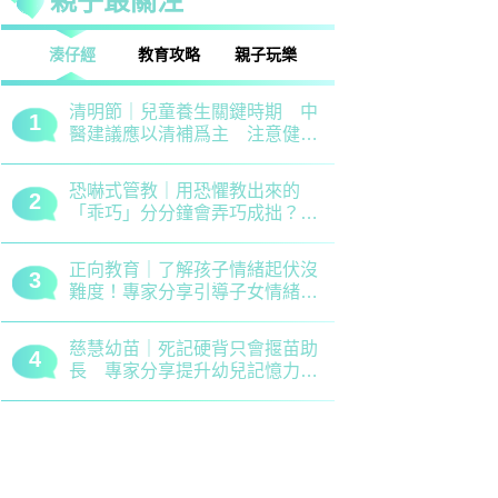
親子最關注
話
湊仔經
教育攻略
親子玩樂
安樂窩
親子熱話
清明節｜兒童養生關鍵時期 中
救世軍田家
1
1
醫建議應以清補爲主 注意健脾
育、以「體
祛濕
學生齊參加
恐嚇式管教｜用恐懼教出來的
備戰測考｜
2
2
「乖巧」分分鐘會弄巧成拙？專
錯誤 留意
家建議正向管教5大關鍵
分機會
正向教育｜了解孩子情緒起伏沒
最新小學排名
3
3
難度！專家分享引導子女情緒降
排行榜！附
溫之法
訊
慈慧幼苗｜死記硬背只會揠苗助
大埔舊墟公立
4
4
長 專家分享提升幼兒記憶力5
領創新理財
大竅門
才兼備