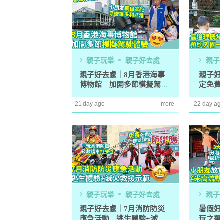
泡泡有無問
牌這樣回應
除霉菌貼士
3
身發霉方法
法寶？！
親子玩樂
親子好去處
親子
白襪救星｜
4
泡 成份天
親子好去處｜8月香港海事
親子
另附日本神
博物館 加開多節模擬駕駛
定免
體驗
暫停
清潔小貼士
5
21 day ago
more
22 day a
有味 日本人
親子玩樂
親子好去處
親子
親子好去處｜7月消防防災
暑假
應急活動 逃生體驗+滅火
玩之選 4米高流動繩網