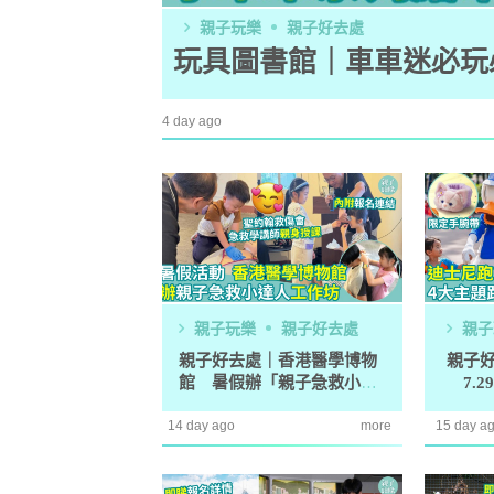
親子玩樂
親子好去處
玩具圖書館｜車車迷必玩必
4 day ago
親子玩樂
親子好去處
親子
親子好去處｜香港醫學博物
親子好
館 暑假辦「親子急救小達
7.2
防潮濕｜日
人」工作坊
路線
1
小貼士 風
14 day ago
more
15 day a
吸濕法寶不能
生活小百科
2