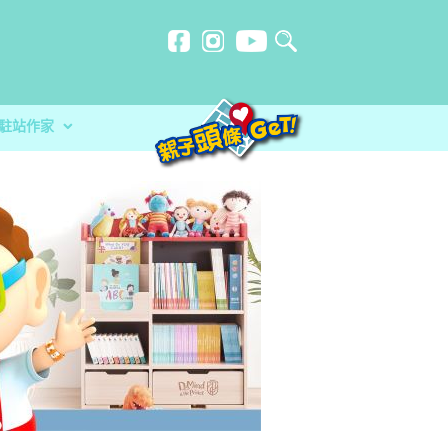
駐站作家
計劃
忍刻意施
在暑假保持學習動力與健康體
玩必讀！小卡車系列繪本 + 遊戲
？食安中心教路自製冷藏蔬菜做1步驟更
幫手？讓小朋友在暑假保持學習動力與健康體
分校）｜女教師奪行政長官卓越教學獎 肯