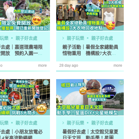
題？ 日本家居清潔大
語閱讀計劃」正式公開招募！累
！
積受惠達118,000家庭
｜4大對付天花板+牆
女青研究近半SEN兒童家長曾遭
3
 漂白水是抽濕除霉
不友善對待 家長︰望旁觀者包
容勿放上網公審
玩樂
親子好去處
親子玩樂
親子好去處
開洗衣機前用一物浸
親子熱話｜幼稚園門外現「BB
4
然令白襪光潔如新？
車龍」！網民：細到唔識行？
好去處｜嘉道理農場限
親子活動｜暑假全家總動員
奇偏方
費開放 預約入園一度
惜物重用 機構設7大衣物
 現已重新開放登記
回收地點
｜塑膠保鮮盒洗極都
11.1起未滿8歲及身高1.35米以
5
go
more
28 day ago
more
分享3大除味法寶
下兒童 坐私家車須強制用兒童
座椅
玩樂
親子好去處
親子玩樂
親子好去處
好去處｜小朋友放電必
暑假好去處｜太空館兒童夏
 挑
日天文班 動手學！星圖DI