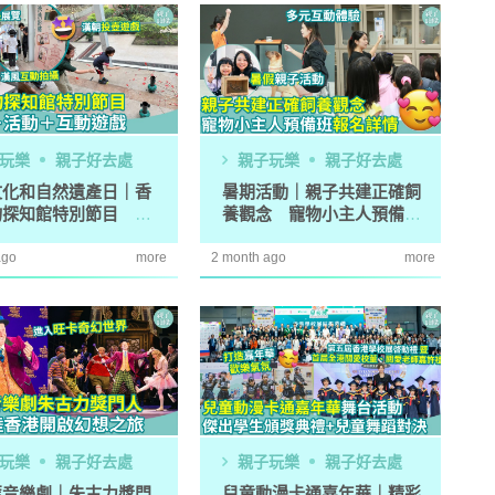
玩樂
親子好去處
親子玩樂
親子好去處
文化和自然遺產日｜香
暑期活動｜親子共建正確飼
物探知館特別節目 工
養觀念 寵物小主人預備班
＋活動＋互動遊戲
報名詳情
ago
more
2 month ago
more
玩樂
親子好去處
親子玩樂
親子好去處