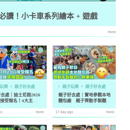
讀！小卡車系列繪本 + 遊戲
more
玩樂
親子好去處
親子玩樂
親子好去處
教育攻略
親子玩樂
安樂窩
親子熱
去處｜迪士尼跑2026
親子好去處｜實地參觀本地
9接受報名！4大主題
麵包廠 親子齊動手製麵包
本專家教家居防霉菌
第十七屆「香港盃外交知識競
穿梭園區
＋鮮果撻
1
扇擺位有技巧 這件
賽」報名反應熱烈 參賽學校學
go
more
17 day ago
more
缺 ！
生人數再創歷史新高！
｜洗碗後海綿上殘留
免費參加｜2025-26「田叔叔英
2