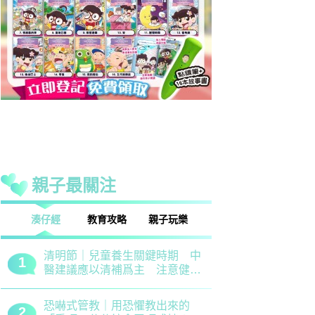
親子最關注
話
湊仔經
教育攻略
親子玩樂
安樂窩
親子熱話
清明節｜兒童養生關鍵時期 中
救世軍田家
1
1
醫建議應以清補爲主 注意健脾
育、以「體
祛濕
學生齊參加
恐嚇式管教｜用恐懼教出來的
備戰測考｜
2
2