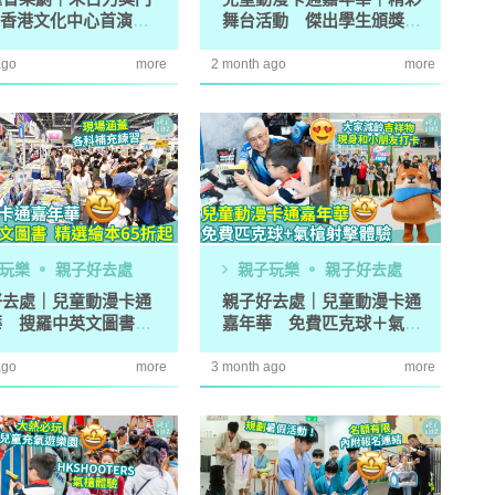
匯音樂劇｜朱古力獎門
兒童動漫卡通嘉年華｜精彩
.4香港文化中心首演
舞台活動 傑出學生頒獎典
幻想之旅
禮+兒童舞蹈對決
ago
more
2 month ago
more
玩樂
親子好去處
親子玩樂
親子好去處
好去處｜兒童動漫卡通
親子好去處｜兒童動漫卡通
華 搜羅中英文圖書
嘉年華 免費匹克球＋氣槍
繪本65折起
射擊體驗
ago
more
3 month ago
more