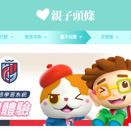
仔經
教育攻略
親子玩樂
安樂窩
新手爸媽
親子好去處
家庭置業
滋養童心
親子共讀
醫健爸媽
親子飲食
生活小百科
「大粒 MAC 教室」閱讀計劃及「語文的生命」書櫃捐贈
校園生活
家庭關係
親子玩意
香港小童群益會
升學指南
毛孩子
心測開箱
慈慧幼苗
殘酷虐兒｜5歲男童餓死虐待案 母判囚22年！官斥殘
AI世代｜AI都可以幫手？讓小朋友
玩具圖書館｜車車迷必
蔬菜貯存｜食前先好洗
AI世代｜AI都可以
樂善堂梁銶琚學校（
教養心得
辰民爸爸
虐「泯滅良知」
魄
安全
魄
定STEAM教學成果