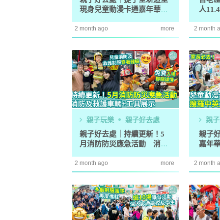
親子好去處｜提子全新造型
百老
現身兒童動漫卡通嘉年華
人11
全新周邊同場推出
開啟
2 month ago
more
2 month 
親子玩樂
親子好去處
親子
親子好去處｜持續更新！5
親子
月消防防災應急活動 消防
嘉年
及救護車輛+工具展示
精選
2 month ago
more
2 month 