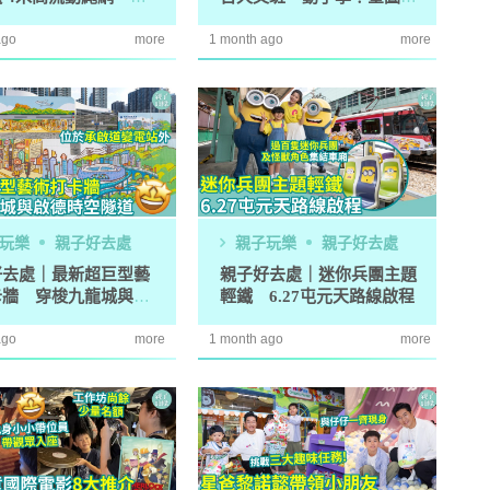
關卡
Y+火星紙模型
ago
more
1 month ago
more
玩樂
親子好去處
親子玩樂
親子好去處
好去處｜最新超巨型藝
親子好去處｜迷你兵團主題
卡牆 穿梭九龍城與啟
輕鐵 6.27屯元天路線啟程
空隧道
ago
more
1 month ago
more