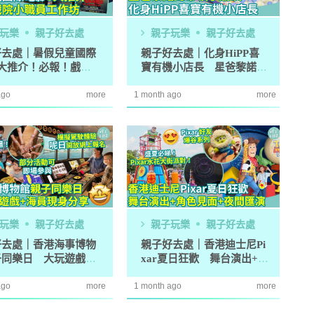
玩樂
親子好去處
親子玩樂
親子好去處
教育攻略
親子玩樂
安樂窩
親子熱
好去處｜暑假兒童國際
親子好去處｜化身HiPP喜
8大推介！必報！戲院
寶有機小店長 星爸黎諾懿
本專家教家居防霉菌
第十七屆「香港盃外交知識競
1
員工作坊
帶隊玩轉「HiPP Organic
扇擺位有技巧 這件
賽」報名反應熱烈 參賽學校學
ago
more
1 month ago
Market」
more
缺 ！
生人數再創歷史新高！
｜洗碗後海綿上殘留
免費參加｜2025-26「田叔叔英
2
題？ 日本家居清潔大
語閱讀計劃」正式公開招募！累
！
積受惠達118,000家庭
｜4大對付天花板+牆
女青研究近半SEN兒童家長曾遭
3
 漂白水是抽濕除霉
不友善對待 家長︰望旁觀者包
容勿放上網公審
開洗衣機前用一物浸
親子熱話｜幼稚園門外現「BB
玩樂
親子好去處
4
親子玩樂
親子好去處
然令白襪光潔如新？
車龍」！網民：細到唔識行？
好去處｜香港海事博物
親子好去處｜香港迪士尼Pi
奇偏方
子同樂日 大玩遊戲攤
xar夏日狂歡 舞台演出+角
｜塑膠保鮮盒洗極都
11.1起未滿8歲及身高1.35米以
海員現身分享
色見面+夜間匯演
5
分享3大除味法寶
下兒童 坐私家車須強制用兒童
ago
more
1 month ago
more
座椅