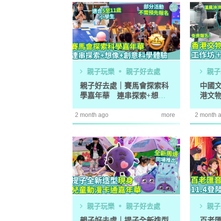
親子玩樂
親子好去處
親子
親子好去處｜賽馬會探索科
中國
學嘉年華 連串探索+想像
港文
+創意科學體驗
作坊
2 month ago
more
2 month 
親子玩樂
親子好去處
親子