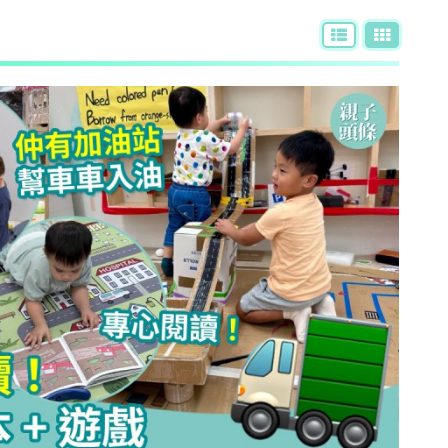
AI + 教
心理學家王凱瑞 (CARREY WONG)
ALLIE保寶小教室
DR-MAX教材大王
D MIND & THE PRINCE
更多作家