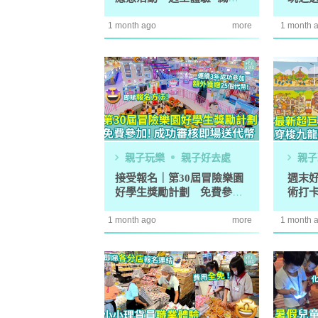
救援示範
戰8大
1 month ago
more
1 month 
親子玩樂
親子好去處
親子
接受報名｜第30屆冒險樂園
週末
好學生獎勵計劃 免費參加
術打
即場送代幣
德時
1 month ago
more
1 month 