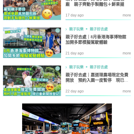
廠 親子齊動手製麵包＋鮮果撻
17 day ago
more
親子玩樂
親子好去處
親子好去處｜8月香港海事博物館
加開多節模擬駕駛體驗
21 day ago
more
親子玩樂
親子好去處
親子好去處｜嘉道理農場限定免費
開放 預約入園一度暫停 現已重
新開放登記
22 day ago
more