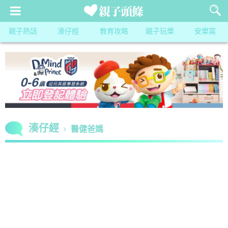
親子熱話
湊仔經
教育攻略
親子玩樂
安樂窩
湊仔經
醫健爸媽