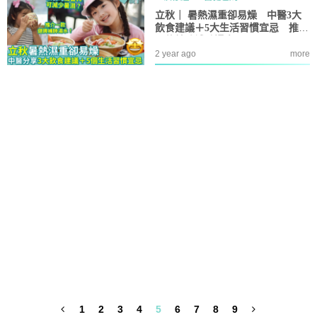
立秋｜ 暑熱濕重卻易燥 中醫3大
飲食建議＋5大生活習慣宜忌 推介
一款健脾補肺湯水
2 year ago
more
1
2
3
4
5
6
7
8
9