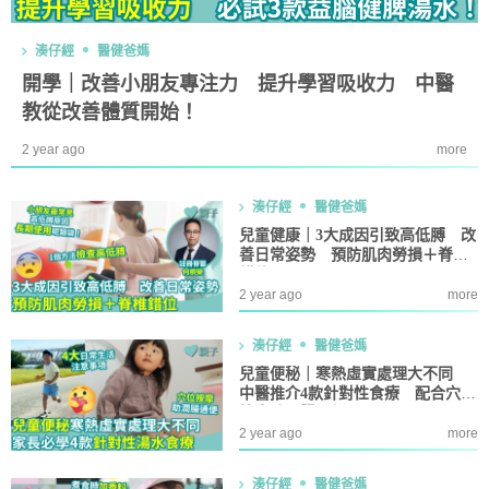
湊仔經
醫健爸媽
開學｜改善小朋友專注力 提升學習吸收力 中醫
教從改善體質開始！
2 year ago
more
湊仔經
醫健爸媽
兒童健康｜3大成因引致高低膊 改
善日常姿勢 預防肌肉勞損＋脊椎
錯位
2 year ago
more
湊仔經
醫健爸媽
兒童便秘｜寒熱虛實處理大不同
中醫推介4款針對性食療 配合穴位
按摩助潤腸通便
2 year ago
more
湊仔經
醫健爸媽