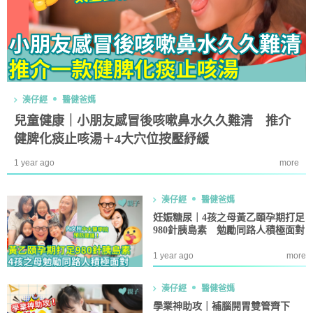
湊仔經
醫健爸媽
兒童健康｜小朋友感冒後咳嗽鼻水久久難清 推介
健脾化痰止咳湯＋4大穴位按壓紓緩
1 year ago
more
湊仔經
醫健爸媽
妊娠糖尿｜4孩之母黃乙頤孕期打足
980針胰島素 勉勵同路人積極面對
1 year ago
more
湊仔經
醫健爸媽
學業神助攻｜補腦開胃雙管齊下