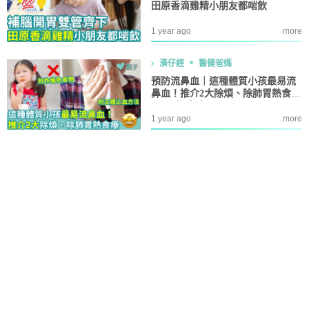
田原香滴雞精小朋友都啱飲
1 year ago
more
湊仔經
醫健爸媽
預防流鼻血｜這種體質小孩最易流
鼻血！推介2大除煩、除肺胃熱食療
+小兒推拿法
1 year ago
more