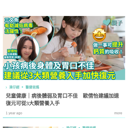
湊仔經
醫健爸媽
兒童健康｜病後體弱及胃口不佳 歐倩怡建議加速
復元可從3大類營養入手
1 year ago
more