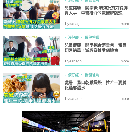
湊仔經
醫健爸媽
兒童健康｜開學後 增強扺抗力從脾
胃入手 中醫推介３款健脾防燥咳
食療
1 year ago
more
湊仔經
醫健爸媽
兒童健康｜開學揀合適書包 留意
切忌過重！減輕脊椎受傷機會
1 year ago
more
湊仔經
醫健爸媽
處暑｜易口乾感燥熱 推介一潤肺
化燥邪湯水
1 year ago
more