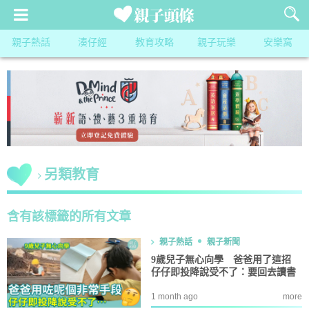
親子熱話
湊仔經
教育攻略
親子玩樂
安樂窩
另類教育
含有該標籤的所有文章
親子熱話
親子新聞
9歲兒子無心向學 爸爸用了這招
仔仔即投降說受不了：要回去讀書
1 month ago
more