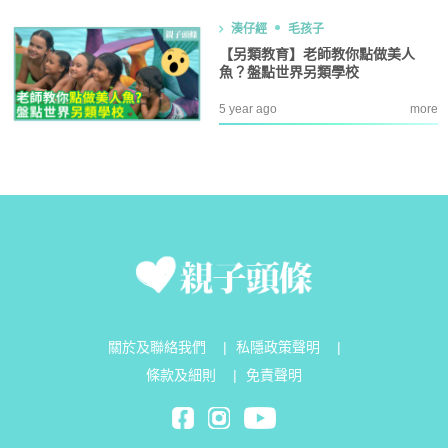
湊仔經
毛孩子
【另類教育】老師教你點做美人
魚？盤點世界另類學校
5 year ago
more
關於及聯絡我們
|
私隱政策聲明
|
條款及細則
|
免責聲明