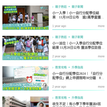
親子熱話
親子新聞
小一入學︱小一自行分配學位結
果 11月18日公布 逾2萬學童獲派
自行學位
1 year ago
more
親子熱話
親子新聞
小一派位︱小一入學自行分配學位
結果 11月20日公布 獲派學位註冊須
知
2 year ago
more
教育攻略
升學指南
小一自行分配學位2024︱「自行分
配學位」網上申請限時30分鐘 8步
交表＋2步查閱結果
2 year ago
more
教育攻略
升學指南
收生不足︱有小學下學年獲派0班