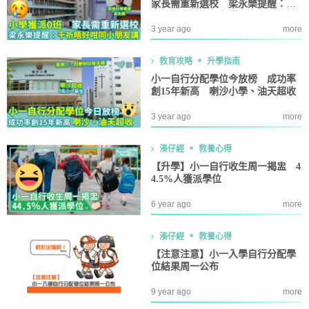
家長需重新選校 梁永樂提醒：千
祈唔好咁同小朋友講…
3 year ago
more
教育攻略
升學指南
小一自行分配學位今放榜 成功率
創15年新高 喇沙小學、油天超收
3 year ago
more
湊仔經
教養心得
【升學】小一自行收生周一揭盅 4
4.5%人獲派學位
6 year ago
more
湊仔經
教養心得
【注意注意】小一入學自行分配學
位結果周一公布
9 year ago
more