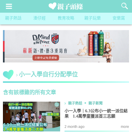
親子熱話
湊仔經
教育攻略
親子玩樂
安樂窩
小一入學自行分配學位
含有該標籤的所有文章
親子熱話
親子新聞
小一入學｜6.3公布小一統一派位結
果 1.4萬學童獲派首三志願
2 month ago
more