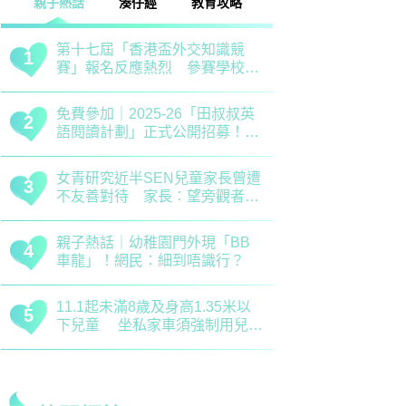
話
湊仔經
教育攻略
親子玩樂
安樂窩
親子熱話
清明節｜兒童養生關鍵時期 中
救世軍田家
1
1
醫建議應以清補爲主 注意健脾
育、以「體
祛濕
學生齊參加
恐嚇式管教｜用恐懼教出來的
備戰測考｜
2
2
「乖巧」分分鐘會弄巧成拙？專
錯誤 留意
家建議正向管教5大關鍵
分機會
正向教育｜了解孩子情緒起伏沒
最新小學排名
3
3
難度！專家分享引導子女情緒降
排行榜！附
溫之法
訊
慈慧幼苗｜死記硬背只會揠苗助
大埔舊墟公立
4
4
長 專家分享提升幼兒記憶力5
領創新理財
大竅門
才兼備