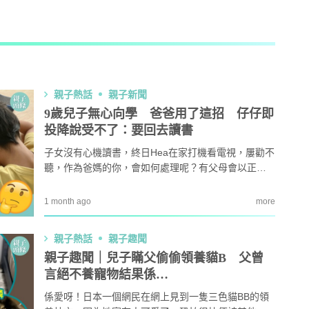
AI + 教
心理學家王凱瑞 (CARREY WONG)
親子熱話
親子新聞
ALLIE保寶小教室
9歲兒子無心向學 爸爸用了這招 仔仔即
投降說受不了：要回去讀書
DR-MAX教材大王
子女沒有心機讀書，終日Hea在家打機看電視，屢勸不
聽，作為爸媽的你，會如何處理呢？有父母會以正向
D MIND & THE PRINCE
方式鼓勵小朋友，了解他們背後的原因，從而開導，
但也有家長會沉不住氣，以打罵收場。內地有位爸爸
1 month ago
more
就選擇用非常手段，帶他到工地搬鋼筋體驗生活！
更多作家
親子熱話
親子趣聞
親子趣聞｜兒子瞞父偷偷領養貓B 父曾
言絕不養寵物結果係…
係愛呀！日本一個網民在網上見到一隻三色貓BB的領