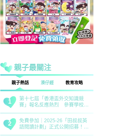
親子最關注
話
湊仔經
教育攻略
親子玩樂
安樂窩
親子熱話
清明節｜兒童養生關鍵時期 中
救世軍田家
1
1
醫建議應以清補爲主 注意健脾
育、以「體
祛濕
學生齊參加
恐嚇式管教｜用恐懼教出來的
備戰測考｜
2
2
「乖巧」分分鐘會弄巧成拙？專
錯誤 留意
家建議正向管教5大關鍵
分機會