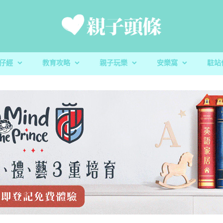
仔經
教育攻略
親子玩樂
安樂窩
駐站
新手爸媽
親子好去處
家庭置業
滋養童心
親子共讀
醫健爸媽
親子飲食
生活小百科
「大粒 MAC 教室」閱讀計劃及「語文的生命」書櫃捐贈
校園生活
家庭關係
親子玩意
香港小童群益會
升學指南
毛孩子
心測開箱
慈慧幼苗
殘酷虐兒｜5歲男童餓死虐待案 母判囚22年！官斥殘
育兒教養｜放下3C產品 讓孩子經歷
親子好去處｜8月消防
蔬菜貯存｜食前先好洗
育兒教養｜放下3C產
樂善堂梁銶琚學校（
教養心得
辰民爸爸
虐「泯滅良知」
安全
定STEAM教學成果