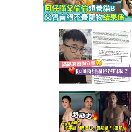
防潮濕｜日
1
小貼士 風
吸濕法寶不能
生活小百科
2
泡泡有無問
牌這樣回應