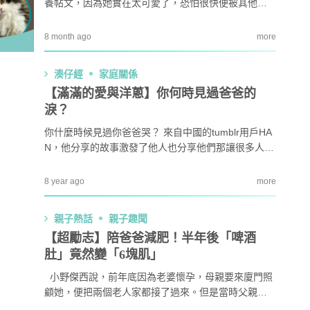
養帖文，因為她實在太可愛了，恐怕很快便被其他人
「收編」，所以沒有與家人商量就貿然決定要養貓。
8 month ago
more
湊仔經
家庭關係
【滿滿的愛與洋蔥】你何時見過爸爸的
淚？
你什麼時候見過你爸爸哭？ 來自中國的tumblr用戶HA
N，他分享的故事激發了他人也分享他們那讓很多人都
淚流滿面的故事。 有一天，他問自己的父親︰「我有
讓你哭過嗎？」 「我問爸爸我有否讓他哭過，因為我
8 year ago
more
教育攻略
親子玩樂
安樂窩
親子熱
從來都沒印象有見過他哭。」HAN道。 他的父親聽到
他的問題後，肯定地回答：「有，一次。」 「他告訴
親子熱話
親子趣聞
本專家教家居防霉菌
第十七屆「香港盃外交知識競
我，在我3歲時，他在我面前放了一...
1
扇擺位有技巧 這件
賽」報名反應熱烈 參賽學校學
【超勵志】陪爸爸減肥！半年後「啤酒
缺 ！
生人數再創歷史新高！
肚」竟然變「6塊肌」
｜洗碗後海綿上殘留
免費參加｜2025-26「田叔叔英
2
小野傑西說，前年底因為老婆懷孕，母親要來廈門照
題？ 日本家居清潔大
語閱讀計劃」正式公開招募！累
顧她，便把兩個老人家都接了過來。但是當時父親因
！
積受惠達118,000家庭
為生意失敗，常靠喝酒麻醉自己。「那段時間也是我