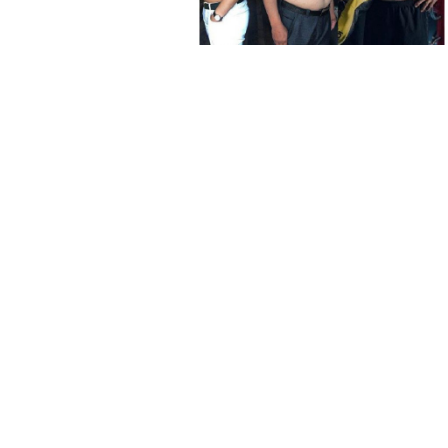
除霉菌貼士
3
身發霉方法
法寶？！
白襪救星｜
4
泡 成份天
另附日本神
清潔小貼士
5
有味 日本人