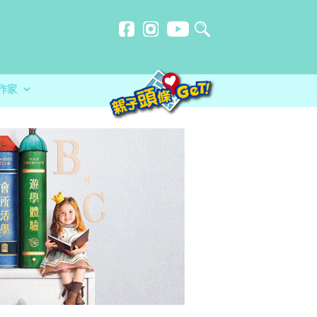
作家
計劃
忍刻意施
不一樣的暑假
防災應急活動 大玩攤位遊戲+綜合表演
？食安中心教路自製冷藏蔬菜做1步驟更
品 讓孩子經歷不一樣的暑假
分校）｜女教師奪行政長官卓越教學獎 肯