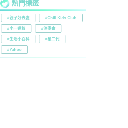
熱門標籤
#親子好去處
#Chill Kids Club
#小一選校
#消委會
#生活小百科
#星二代
#Yahoo