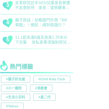
正向教育｜了解孩子情緒起伏沒
最新小學排名
3
3
難度！專家分享引導子女情緒降
排行榜！附
溫之法
訊
慈慧幼苗｜死記硬背只會揠苗助
大埔舊墟公立
4
4
長 專家分享提升幼兒記憶力5
領創新理財
大竅門
才兼備
熱門標籤
#親子好去處
#Chill Kids Club
#小一選校
#消委會
#生活小百科
#星二代
#Yahoo