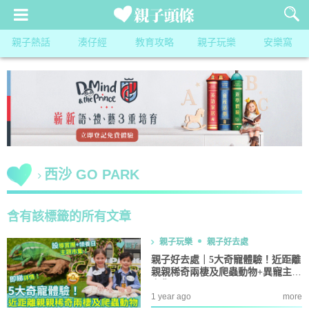
親子熱話
湊仔經
教育攻略
親子玩樂
安樂窩
西沙 GO PARK
含有該標籤的所有文章
親子玩樂
親子好去處
親子好去處｜5大奇寵體驗！近距離
親親稀奇兩棲及爬蟲動物+異寵主題
市集
1 year ago
more