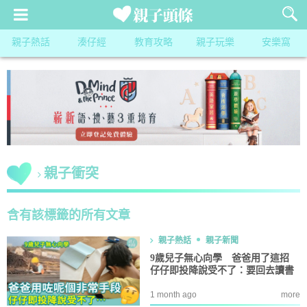
親子熱話
湊仔經
教育攻略
親子玩樂
安樂窩
親子衝突
含有該標籤的所有文章
親子熱話
親子新聞
9歲兒子無心向學 爸爸用了這招
仔仔即投降說受不了：要回去讀書
1 month ago
more