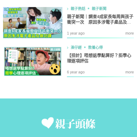
親子熱話
親子新聞
親子新聞｜調查4成家長每周與孩子
衝突一次 原因多涉電子產品及做
功課
1 year ago
more
湊仔經
教養心得
【扭計】唔想返學點算好？拒學心
理逐項評估
6 year ago
more