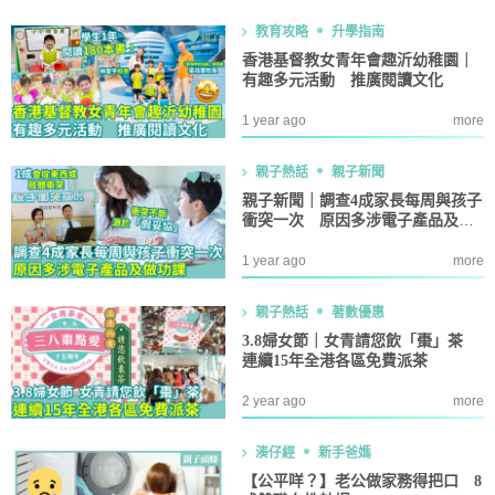
教育攻略
升學指南
香港基督教女青年會趣沂幼稚園｜
有趣多元活動 推廣閱讀文化
1 year ago
more
親子熱話
親子新聞
親子新聞｜調查4成家長每周與孩子
衝突一次 原因多涉電子產品及做
功課
1 year ago
more
親子熱話
著數優惠
3.8婦女節｜女青請您飲「棗」茶
連續15年全港各區免費派茶
2 year ago
more
湊仔經
新手爸媽
【公平咩？】老公做家務得把口 8