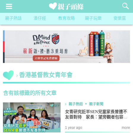
親子熱話
湊仔經
教育攻略
親子玩樂
安樂窩
香港基督教女青年會
含有該標籤的所有文章
親子熱話
親子新聞
女青研究近半SEN兒童家長曾遭不
友善對待 家長︰望旁觀者包容勿
放上網公審
1 year ago
more