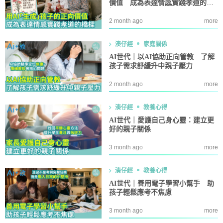
價值 成為表達情感實踐孝道的橋
樑
2 month ago
more
湊仔經
家庭關係
AI世代｜以AI協助正向管教 了解
孩子需求舒緩升中親子壓力
2 month ago
more
湊仔經
教養心得
AI世代｜愛護自己身心靈：建立更
好的親子關係
3 month ago
more
湊仔經
教養心得
AI世代｜善用電子學習小幫手 助
孩子輕鬆應考不焦慮
3 month ago
more