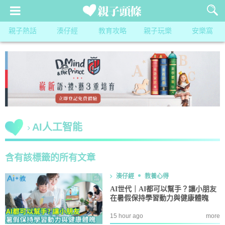
親子熱話
湊仔經
教育攻略
親子玩樂
安樂窩
AI人工智能
含有該標籤的所有文章
湊仔經
教養心得
AI世代｜AI都可以幫手？讓小朋友
在暑假保持學習動力與健康體魄
15 hour ago
more