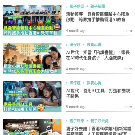
親子熱話
親子新聞
活動報導｜具身智能體驗中心隆重
啟動 跨界攜手推動香港AI教育革
新
4 month ago
more
湊仔經
教養心得
AI世代｜拒當「陪讀書僮」！家長
在AI時代化身孩子「大腦教練」
4 month ago
more
湊仔經
教養心得
AI世代｜善用AI工具 打造和諧親
子關係
5 month ago
more
親子玩樂
親子好去處
親子好去處｜香港科學館3個新常設
展廳開幕 人工智能廳設逾9成互動