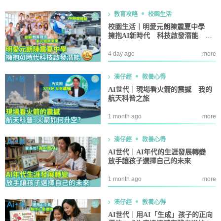
教育攻略
校園生活
校園生活｜明愛元朗陳震夏中學
擁抱AI新時代 科技啟發潛能 多
元成就未來
4 day ago
more
湊仔經
教養心得
AI世代｜現場看火箭的震撼 我的
航天科普之旅
1 month ago
more
湊仔經
教養心得
AI世代｜AI年代的生涯發展轉變
放手讓孩子選擇自己的未來
1 month ago
more
湊仔經
教養心得
AI世代｜用AI「生成」孩子的正向