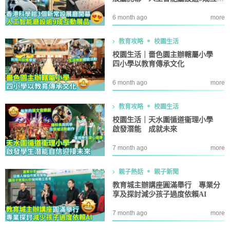
展品
6 month ago
more
教育攻略
校園生活
校園生活｜嗇色園主辦轄屬小學
四小學以教育傳承文化
6 month ago
more
教育攻略
校園生活
校園生活｜天水圍循道衞理小學
啟發潛能 成就未來
7 month ago
more
親子熱話
親子新聞
教育城主辦講座圓滿舉行 專業分
享及探討減少孩子過度依賴AI
7 month ago
more