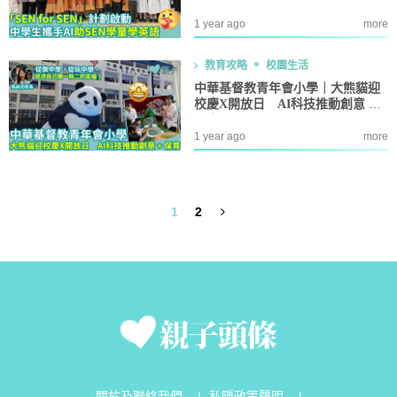
1 year ago
more
教育攻略
校園生活
中華基督教青年會小學｜大熊貓迎
校慶X開放日 AI科技推動創意 +
保育
1 year ago
more
1
2