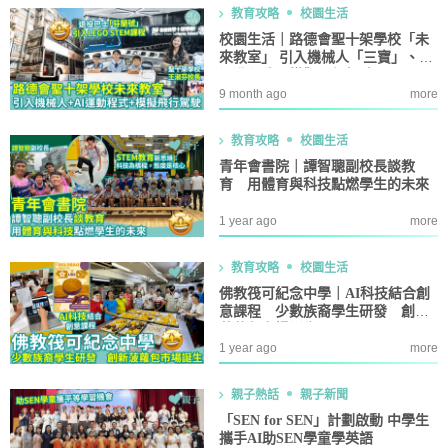
教育攻略
校園生活
校園生活｜路德會聖十架學校「未
來教室」 引入機械人「三寶」、AI
運動程式、模擬飛行駕駛
9 month ago
more
教育攻略
校園生活
青年會書院｜譚智聰副校長談教
育 用體育與科技點燃學生的未來
1 year ago
more
教育攻略
校園生活
佛教筏可紀念中學｜AI科技結合創
意課程 少數族裔學生研發 創新
菠蘿包市場誕生
1 year ago
more
親子熱話
親子新聞
「SEN for SEN」計劃啟動 中學生
攜手AI助SEN學童學英語