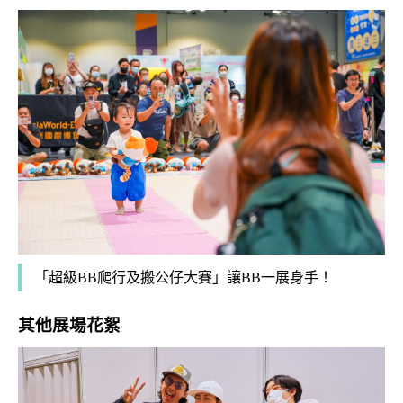
「超級BB爬行及搬公仔大賽」讓BB一展身手！
其他展場花絮