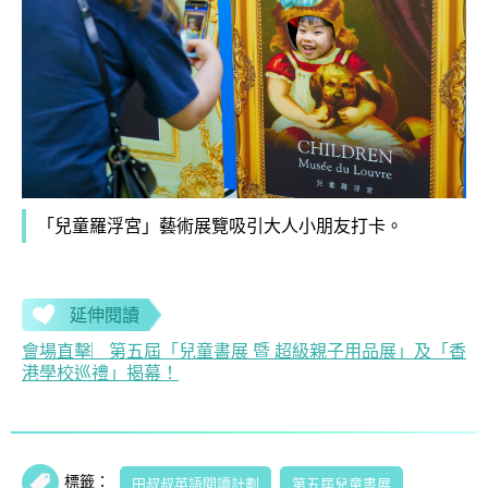
「兒童羅浮宮」藝術展覽吸引大人小朋友打卡。
延伸閱讀
會場直擊︳第五屆「兒童書展 暨 超級親子用品展」及「香
港學校巡禮」揭幕！
標籤：
田叔叔英語閱讀計劃
第五屆兒童書展