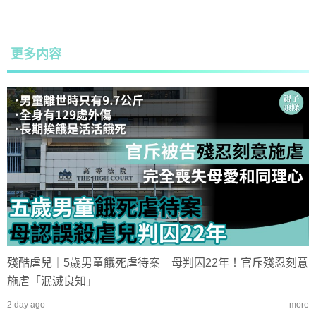
更多内容
殘酷虐兒｜5歲男童餓死虐待案 母判囚22年！官斥殘忍刻意
施虐「泯滅良知」
2 day ago
more