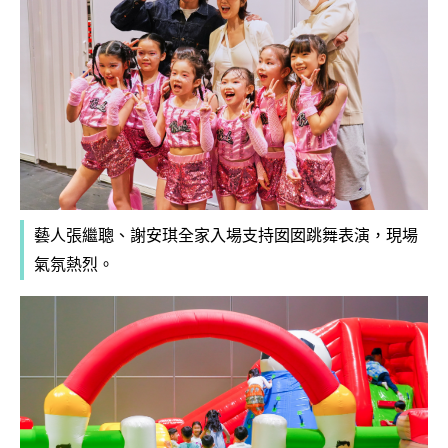
藝人張繼聰、謝安琪全家入場支持囡囡跳舞表演，現場
氣氛熱烈。