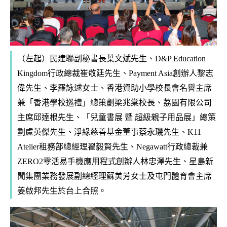
（左起）民建聯副秘書長葉文斌先生、D&P Education
Kingdom行政總裁崔敬廷先生、Payment Asia創辦人黎志
偉先生、李羅詠逑女士、香港資助小學校長會名譽主席
兼「香港學校巡禮」總策劃梁兆棠校長、荔園有限公司
主席邱達根先生、「兒童書展 暨 超級親子用品展」總策
劃盧英傑先生、淨緣慈善基金董事蔡永璣先生、K11
Atelier租務部總經理翟毅賢先生、Negawatt行政總裁兼
ZERO2零活易手機應用程式創辦人林忠澤先生、星島新
聞集團業務發展副總經理蘇美芳女士及屯門體育會主席
姜啟邦先生於台上合照。