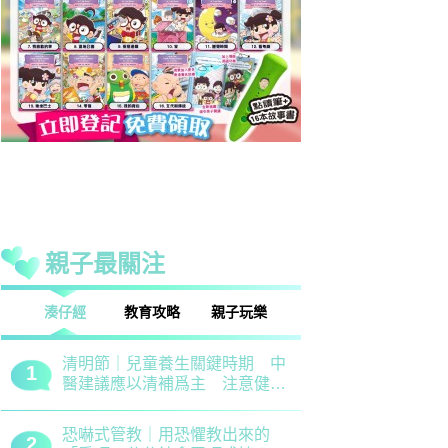
親子最關注
話
湊仔經
教育攻略
親子玩樂
安樂窩
親子熱話
清明節｜兒童養生關鍵時期 中
救世軍田家
1
1
醫建議應以清補爲主 注意健脾
育、以「體
祛濕
學生齊參加
恐嚇式管教｜用恐懼教出來的
備戰測考｜
2
2