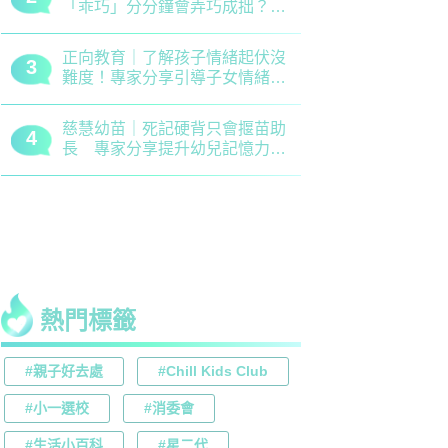
「乖巧」分分鐘會弄巧成拙？專
錯誤 留意
家建議正向管教5大關鍵
分機會
正向教育｜了解孩子情緒起伏沒
最新小學排名
3
3
難度！專家分享引導子女情緒降
排行榜！附
溫之法
訊
慈慧幼苗｜死記硬背只會揠苗助
大埔舊墟公立
4
4
長 專家分享提升幼兒記憶力5
領創新理財
大竅門
才兼備
熱門標籤
#親子好去處
#Chill Kids Club
#小一選校
#消委會
#生活小百科
#星二代