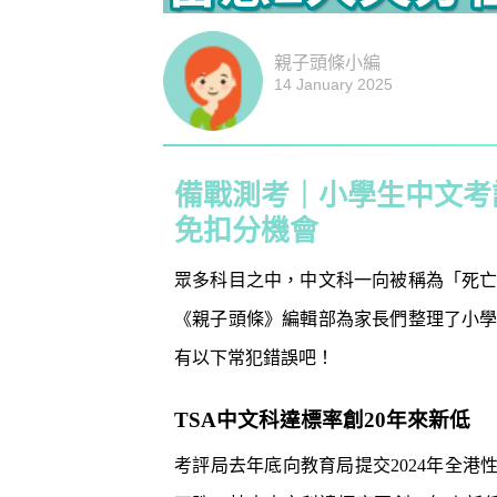
親子頭條小編
14 January 2025
備戰測考｜小學生中文考
免扣分機會
眾多科目之中，中文科一向被稱為「死
《親子頭條》編輯部為家長們整理了小
有以下常犯錯誤吧！
防潮濕｜日
1
TSA中文科達標率創20年來新低
小貼士 風
吸濕法寶不能
考評局去年底向教育局提交2024年全港
生活小百科
2