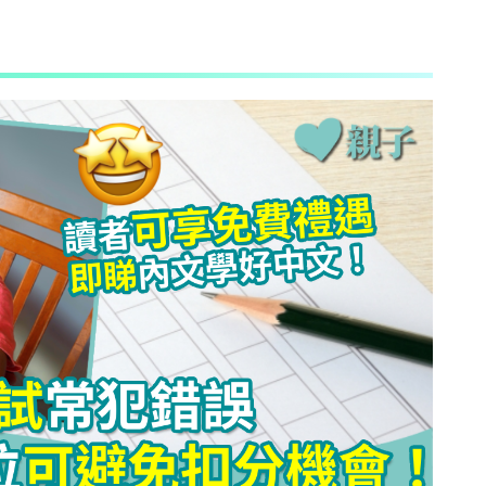
AI + 教
心理學家王凱瑞 (CARREY WONG)
ALLIE保寶小教室
DR-MAX教材大王
D MIND & THE PRINCE
更多作家