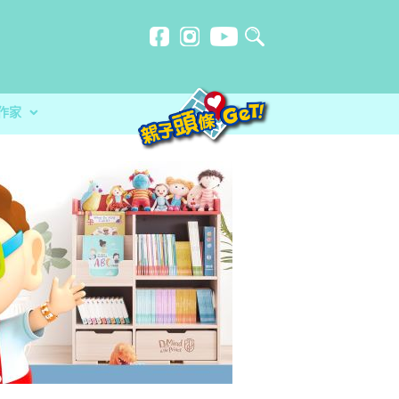
作家
贈計劃
忍刻意施
不一樣的暑假
防災應急活動 大玩攤位遊戲+綜合表演
洗？食安中心教路自製冷藏蔬菜做1步驟更
品 讓孩子經歷不一樣的暑假
分校）｜女教師奪行政長官卓越教學獎 肯