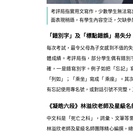
考評局指實用文寫作，少數學生無法寫
面表現稍遜，有學生內容空泛，欠缺參加活動
「錯別字」及「標點錯誤」易失分
每次考試，最令父母為子女感到不值的
體成績。考評局指，部分學生偶有錯別字
確，一是錯寫別字。例子如把「忘記」
「列如」；「乘坐」寫成「 乘座」。其
有忘記使用專名號，或對話引號不完整，
《凝皓六段》林溢欣老師及星級名師
中文科是「死亡之科」，詞彙、文筆等需
林溢欣老師及星級名師團隊精心編撰，