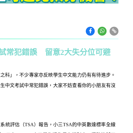
試常犯錯誤 留意2大失分位可避
亡之科」，不少專家亦反映學生中文能力仍有有待進步。
學生中文考試中常犯錯誤，大家不妨查看你的小朋友有沒
教育攻略
親子玩樂
安樂窩
親子熱
本專家教家居防霉菌
第十七屆「香港盃外交知識競
1
扇擺位有技巧 這件
賽」報名反應熱烈 參賽學校學
缺 ！
生人數再創歷史新高！
性系統評估（TSA）報告，小三TSA的中英數達標率全線
｜洗碗後海綿上殘留
免費參加｜2025-26「田叔叔英
2