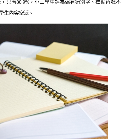
，只有80.9%。小三學生評為偶有錯別字、標點符號不
題？ 日本家居清潔大
語閱讀計劃」正式公開招募！累
！
積受惠達118,000家庭
學生內容空泛。
｜4大對付天花板+牆
女青研究近半SEN兒童家長曾遭
3
 漂白水是抽濕除霉
不友善對待 家長︰望旁觀者包
容勿放上網公審
開洗衣機前用一物浸
親子熱話｜幼稚園門外現「BB
4
然令白襪光潔如新？
車龍」！網民：細到唔識行？
奇偏方
｜塑膠保鮮盒洗極都
11.1起未滿8歲及身高1.35米以
5
分享3大除味法寶
下兒童 坐私家車須強制用兒童
座椅