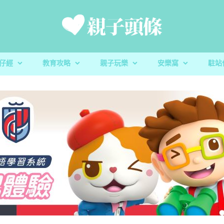
仔經
教育攻略
親子玩樂
安樂窩
駐站
新手爸媽
親子好去處
家庭置業
滋養童心
親子共讀
醫健爸媽
親子飲食
生活小百科
「大粒 MAC 教室」閱讀計劃及「語文的生命」書櫃捐
校園生活
家庭關係
親子玩意
香港小童群益會
升學指南
毛孩子
心測開箱
慈慧幼苗
殘酷虐兒｜5歲男童餓死虐待案 母判囚22年！官斥殘
育兒教養｜放下3C產品 讓孩子經歷
親子好去處｜8月消防
蔬菜貯存｜食前先好
育兒教養｜放下3C產
樂善堂梁銶琚學校（
教養心得
辰民爸爸
虐「泯滅良知」
安全
定STEAM教學成果