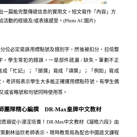
出一篇能完整傳遞信息的實用文。短文寫作「內容」方
的經過及/或表達感受。(Photo AC圖片)
失分位必定是誤用標點號及錯別字，然後被扣分，拉低整
，學生常犯的錯誤，一是部件疏漏 / 缺失，筆劃不正
寫成「忙記」；「頒獎」寫成「頌獎」；「例如」寫成
次，考評局表示學生大多能正確運用標點符號，有學生偶
又或省略號和句號同時使用等。
團隊精心編撰 DR-Max皇牌中文教材
透過從小浸淫培養！DR-Max中文教材《凝皓六段》由
總策劃林溢欣老師表示，現時教育局為配合中國語文課程