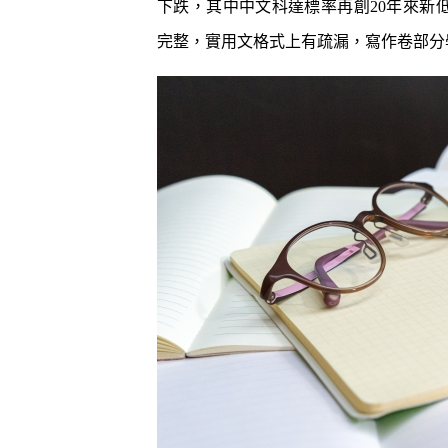
下跌，其中中文科達標率再創20年來新低
泡泡有無問
牌這樣回應
完整，實用文格式上有疏漏，寫作卷部分
除霉菌貼士
3
身發霉方法
法寶？！
白襪救星｜
4
泡 成份天
另附日本神
清潔小貼士
5
有味 日本人