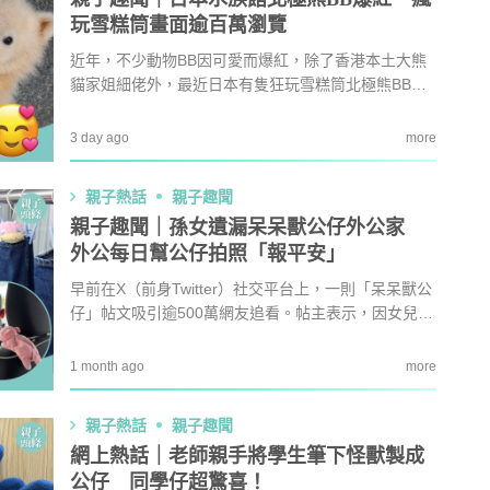
玩雪糕筒畫面逾百萬瀏覽
近年，不少動物BB因可愛而爆紅，除了香港本土大熊
貓家姐細佬外，最近日本有隻狂玩雪糕筒北極熊BB，
因興奮狂奔不慎滑倒，以及頭戴雪糕筒調皮玩媽媽的
畫面，廣受民眾喜愛，片段於網上瘋傳，隨即爆紅躍
3 day ago
more
升成動物界明星BB，即睇北極熊BB的來歷。
親子熱話
親子趣聞
親子趣聞｜孫女遺漏呆呆獸公仔外公家
外公每日幫公仔拍照「報平安」
早前在X（前身Twitter）社交平台上，一則「呆呆獸公
仔」帖文吸引逾500萬網友追看。帖主表示，因女兒不
小心將最喜歡的寵物小精靈公仔「呆呆獸」留在外公
家，要隔一周才可見面，於是帖主拜託外公每天幫公
1 month ago
more
仔拍照「報平安」。
親子熱話
親子趣聞
網上熱話｜老師親手將學生筆下怪獸製成
公仔 同學仔超驚喜！