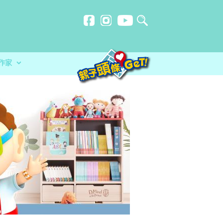
作家
贈計劃
忍刻意施
師HORLICK︰及早處
玩必讀！小卡車系列繪本 + 遊戲
洗？食安中心教路自製冷藏蔬菜做1步驟更
放榜指南 成為子女最堅實的後盾
分校）｜女教師奪行政長官卓越教學獎 肯