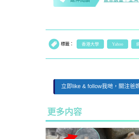
延伸閱讀
鼠患嚴重｜荃灣
標籤：
香港大學
Yahoo
立即like & follow我哋，關
更多内容