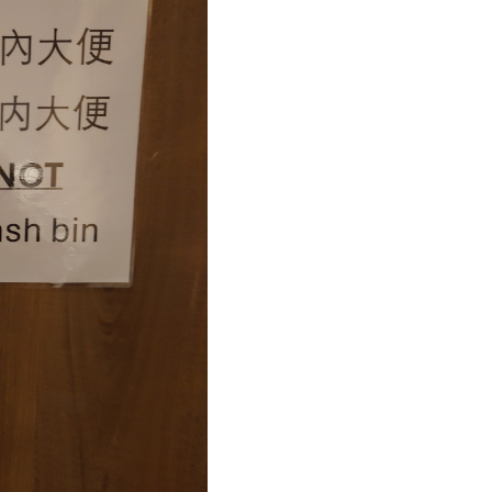
題？ 日本家居清潔大
語閱讀計劃」正式公開招募！累
！
積受惠達118,000家庭
｜4大對付天花板+牆
女青研究近半SEN兒童家長曾遭
3
 漂白水是抽濕除霉
不友善對待 家長︰望旁觀者包
容勿放上網公審
開洗衣機前用一物浸
親子熱話｜幼稚園門外現「BB
4
然令白襪光潔如新？
車龍」！網民：細到唔識行？
奇偏方
｜塑膠保鮮盒洗極都
11.1起未滿8歲及身高1.35米以
5
分享3大除味法寶
下兒童 坐私家車須強制用兒童
座椅