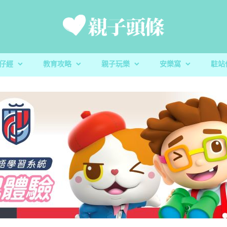
仔經
教育攻略
親子玩樂
安樂窩
駐站
新手爸媽
親子好去處
家庭置業
滋養童心
親子共讀
醫健爸媽
親子飲食
生活小百科
「大粒 MAC 教室」閱讀計劃及「語文的生命」書櫃捐
校園生活
家庭關係
親子玩意
香港小童群益會
升學指南
毛孩子
心測開箱
慈慧幼苗
殘酷虐兒｜5歲男童餓死虐待案 母判囚22年！官斥殘
家長健康｜湊仔引發周身痛症？物理治療
玩具圖書館｜車車迷必
蔬菜貯存｜食前先好
DSE放榜｜給家長的
樂善堂梁銶琚學校（
教養心得
辰民爸爸
虐「泯滅良知」
理肌肉骨骼問題
安全
定STEAM教學成果