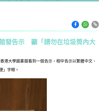
館發告示 籲「請勿在垃圾筒內大
在香港大學圖書館看到一個告示，相中告示以繁體中文、
便」字眼。
教育攻略
親子玩樂
安樂窩
親子熱
本專家教家居防霉菌
第十七屆「香港盃外交知識競
1
扇擺位有技巧 這件
賽」報名反應熱烈 參賽學校學
缺 ！
生人數再創歷史新高！
｜洗碗後海綿上殘留
免費參加｜2025-26「田叔叔英
2