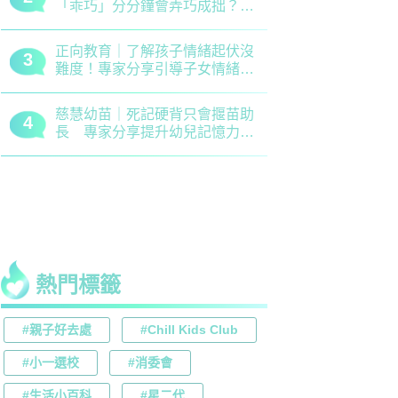
「乖巧」分分鐘會弄巧成拙？專
錯誤 留意
家建議正向管教5大關鍵
分機會
正向教育｜了解孩子情緒起伏沒
最新小學排名
3
3
難度！專家分享引導子女情緒降
排行榜！附
溫之法
訊
慈慧幼苗｜死記硬背只會揠苗助
大埔舊墟公立
4
4
長 專家分享提升幼兒記憶力5
領創新理財
大竅門
才兼備
熱門標籤
#親子好去處
#Chill Kids Club
#小一選校
#消委會
#生活小百科
#星二代