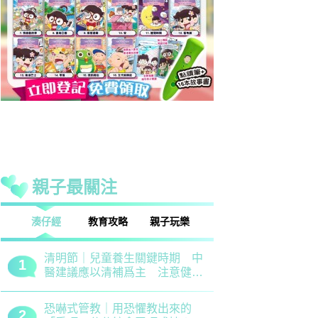
親子最關注
話
湊仔經
教育攻略
親子玩樂
安樂窩
親子熱話
清明節｜兒童養生關鍵時期 中
救世軍田家
1
1
醫建議應以清補爲主 注意健脾
育、以「體
祛濕
學生齊參加
恐嚇式管教｜用恐懼教出來的
備戰測考｜
2
2