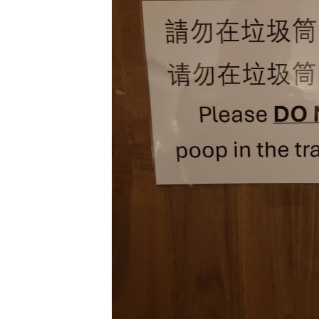
泡泡有無問
牌這樣回應
除霉菌貼士
3
身發霉方法
法寶？！
白襪救星｜
4
泡 成份天
另附日本神
清潔小貼士
5
有味 日本人