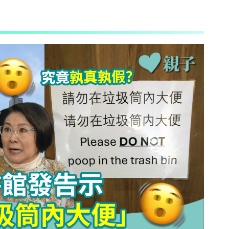
AI + 教
心理學家王凱瑞 (CARREY WONG)
ALLIE保寶小教室
DR-MAX教材大王
D MIND & THE PRINCE
更多作家