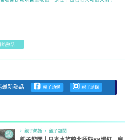
商場食肆驚現巨型老鼠 網民：做乜影人哋個大廚？
網絡熱話
注爸媽最新熱話
親子頭條
親子頭條
親子熱話
親子趣聞
親子趣聞｜日本水族館北極熊BB爆紅 瘋