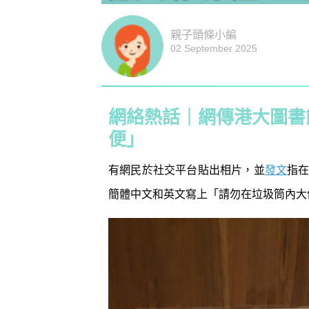
親子頭條小編
02 September 2025
網絡熱話｜網傳港大圖書
便」
有網民於社交平台貼出相片，並
發文
指
簡體中文和英文寫上「請勿在垃圾筒內大
防潮濕｜日
1
小貼士 風
吸濕法寶不能
生活小百科
2