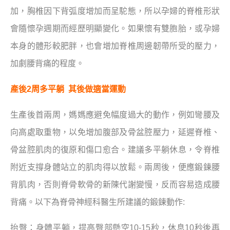
加，胸椎因下背弧度增加而呈駝態，所以孕婦的脊椎形狀
會隨懷孕週期而經歷明顯變化。如果懷有雙胞胎，或孕婦
本身的體形較肥胖，也會增加脊椎周邊韌帶所受的壓力，
加劇腰背痛的程度。
產後2周多平躺 其後做適當運動
生產後首兩周，媽媽應避免幅度過大的動作，例如彎腰及
向高處取重物，以免增加腹部及骨盆腔壓力，延遲脊椎、
骨盆腔肌肉的復原和傷口愈合。建議多平躺休息，令脊椎
附近支撐身體站立的肌肉得以放鬆。兩周後，便應鍛鍊腰
背肌肉，否則脊骨軟骨的新陳代謝變慢，反而容易造成腰
背痛。以下為脊骨神經科醫生所建議的鍛鍊動作:
抬臀：身體平躺，提高臀部懸空10-15秒，休息10秒後再