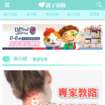
親子熱話
湊仔經
教育攻略
親子玩樂
安樂窩
湊仔經
醫健爸媽