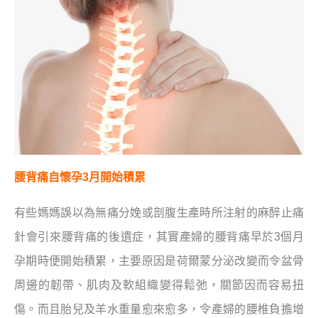
腰背痛自懷孕3月開始積累
有些媽媽誤以為無痛分娩或剖腹生產時所注射的麻醉止痛
針會引來腰背痛的後遺症，其實產婦的腰背痛早於3個月
孕期時便開始積累，主要原因是荷爾蒙分泌改變而令盆骨
周邊的韌帶、肌肉及軟組織變得鬆弛，關節因而容易扭
傷。而且胎兒及羊水重量愈來愈多，令產婦的腰椎負擔增