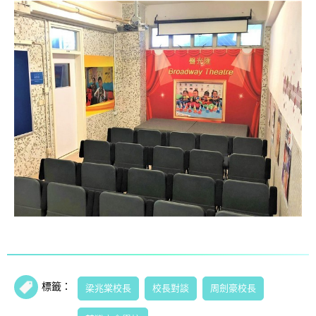
標籤：
梁兆棠校長
校長對談
周劍豪校長