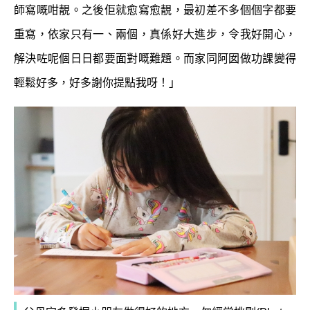
師寫嘅咁靚。之後佢就愈寫愈靚，最初差不多個個字都要
重寫，依家只有一、兩個，真係好大進步，令我好開心，
解決咗呢個日日都要面對嘅難題。而家同阿囡做功課變得
輕鬆好多，好多謝你提點我呀！」