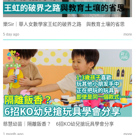
樂Sir｜華人女數學家王虹的破界之路 與教育土壤的省思
5 day ago
more
慈慧幼苗｜隔離飯香？ 6招KO幼兒搶玩具學會分享
1 month ago
more