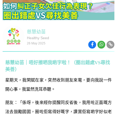
慈慧幼苗
Healthy Seed
26 May 2025
慈慧幼苗｜唔好擦晒我啲字啦！（圈出錯處VS尋找
美善）
星期天，我閑賦在家，突然收到朋友來電，要向我說一件
開心事，我當然洗耳恭聽。
朋友：「係呀，後來經你提醒同反省後，我用咗正面嘅方
法去鼓勵囡囡，圈咗佢寫得好嘅字，讚賞佢寫啲字好似老