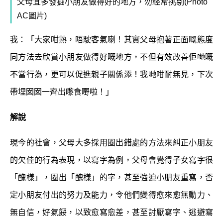
父母宜多發掘小朋友做得好的地方，勿經常挑剔
(Photo
AC圖片)
我：「大家咁熟，唔駛客氣喇！其實父母抱著正面嘅態度
同方法去欣賞小朋友做得好嘅地方，不但有效改善佢哋嘅
不當行為，更可以促進親子關係添！我哋咁耐無見，下次
帶埋囡囡一齊出嚟食嘢啦！」
解說
現今的社會，父母大多採用圈出錯處的方法來糾正小朋友
的欠佳的行為表現，以寫字為例，父母會覺得子女寫字很
「醜樣」，圈出「醜樣」的字，甚至強迫小朋友重寫，否
定小朋友付出的努力及能力，令他們變得愈來愈無動力、
無自信，好氣餒，以致愈寫愈差，甚至討厭寫字、逃避寫