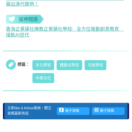
展出清代龍袍！
延伸閱讀
香海正覺蓮社佛教正覺蓮社學校︳全方位推動創意教育
接軌AI世代
標籤：
多元學習
體驗式學習
可銘學校
中華文化
立即like & follow我哋，關注
親子頭條
親子頭條
爸媽最新熱話