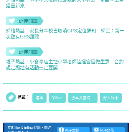
網絡熱話｜中學中文老師改編歌詞笑中有淚 寄語學生寫
錯重新來
延伸閱讀
網絡熱話｜家長分享校巴取消GPS定位通知 網民：第一
次聽有GPS服務
延伸閱讀
親子熱話｜小食亭店主控小學老師陸運會阻做生意：合約
規定場地有活動一定要開
標籤：
港鐵
Yahoo
拔萃女書院
好人好事
立即like & follow我哋，關注
親子頭條
親子頭條