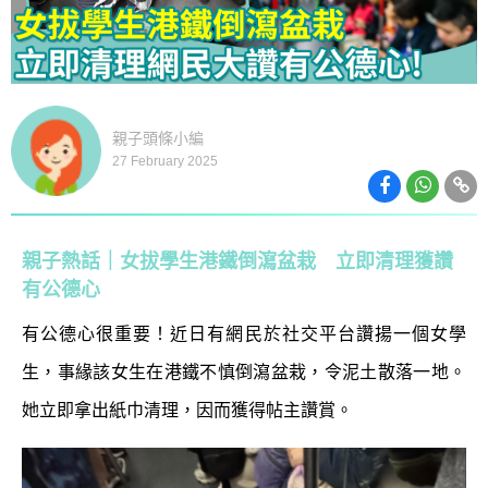
親子頭條小編
27 February 2025
親子熱話｜女拔學生港鐵倒瀉盆栽 立即清理獲讚
有公德心
有公德心很重要！近日有網民於社交平台讚揚一個女學
生，事緣該女生在港鐵不慎倒瀉盆栽，令泥土散落一地。
她立即拿出紙巾清理，因而獲得帖主讚賞。