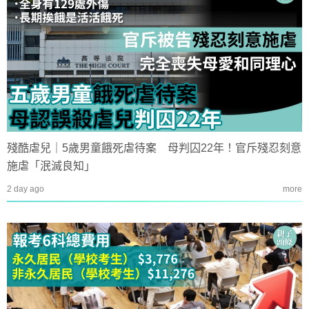
殘酷虐兒｜5歲男童餓死虐待案 母判囚22年！官斥殘忍刻意
施虐「泯滅良知」
2 day ago
more