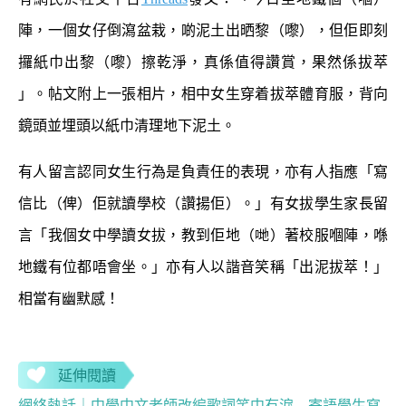
陣，一個女仔倒瀉盆栽，啲泥土出晒黎（嚟），但佢即刻
攞紙巾出黎（嚟）擦乾淨，真係值得讚賞，果然係拔萃
」。帖文附上一張相片，相中女生穿着拔萃體育服，背向
鏡頭並埋頭以紙巾清理地下泥土。
有人留言認同女生行為是負責任的表現，亦有人指應「寫
信比（俾）佢就讀學校（讚揚佢）。」有女拔學生家長留
言「我個女中學讀女拔，教到佢地（哋）著校服嗰陣，喺
地鐵有位都唔會坐。」亦有人以諧音笑稱「出泥拔萃！」
相當有幽默感！
延伸閱讀