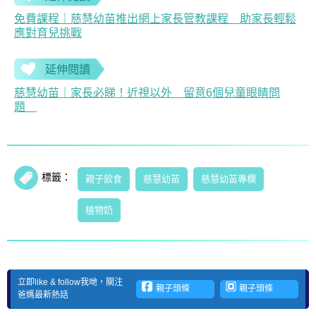
免費課程｜慈慧幼苗推出網上家長管教課程 助家長輕鬆
應對育兒挑戰
延伸閱讀
慈慧幼苗｜家長必睇！近視以外 留意6個兒童眼睛問
題
標籤：
親子飲食
慈慧幼苗
慈慧幼苗專欄
植物奶
立即like & follow我哋，關注
親子頭條
親子頭條
爸媽最新熱話