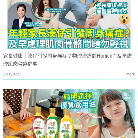
家長健康｜湊仔引發周身痛症？物理治療師Horlick︰及早處
理肌肉骨骼問題
2 day ago
more