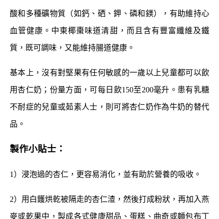
酸和多種礦物質（如鈣、硒、鉀、磷和鎂），有助維持心
血管健康。中東椰棗味道清甜，而且含有豐富纖維及鐵
質，既可調味，又能維持腸道健康。
基本上，沒有對堅果有任何敏感的一歲以上兒童都可以飲
用杏仁奶；份量方面，可每日飲150至200毫升。患有乳糖
不耐症的兒童或茹素人士，則可將杏仁奶作為牛奶的替代
品。
製作小貼士：
1）浸泡過的杏仁，更容易消化，並有助於營養的吸收。
2）用白鑊烘乾被隔走的杏仁渣，然後打成粉狀，再加入燕
麥或乾果中，製成各式健康甜品、蛋糕、曲奇或麵包布丁