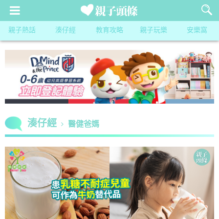
親子熱話
湊仔經
教育攻略
親子玩樂
安樂窩
湊仔經
醫健爸媽