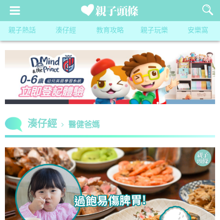
親子熱話
湊仔經
教育攻略
親子玩樂
安樂窩
湊仔經
醫健爸媽