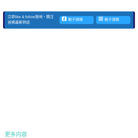
立即like & follow我哋，關注
親子頭條
親子頭條
爸媽最新熱話
更多内容