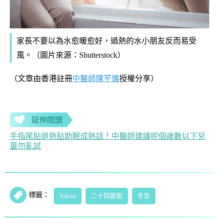
家長不要以為水愈暖愈好，過熱的水小朋友反而易受
風。（圖片來源：Shutterstock）
（文章由香港註冊
中醫師陳芊憓
授權分享）
延伸閱讀
手指尾貼退熱貼助眠成熱話！中醫師建議呢個歲數以下兒
童勿亂試
標籤：
Yahoo
二十四節氣
冬至