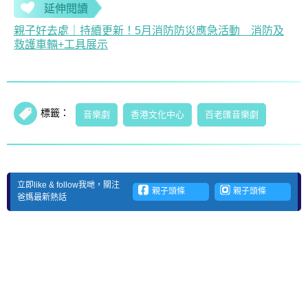
延伸閱讀
親子好去處｜持續更新！5月消防防災應急活動 消防及
救護車輛+工具展示
標籤：
音樂劇
香港文化中心
百老匯音樂劇
立即like & follow我哋，關注
親子頭條
親子頭條
爸媽最新熱話