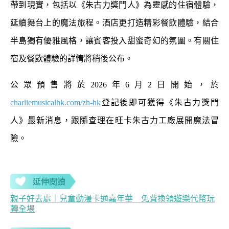
帶到現實，包括以《朱古力獎門人》為靈感的住宿體驗，
延續舞台上的魔法旅程。酒店更打造精彩餐飲體驗，結合
半島獨有優雅風格，讓賓客投入甜蜜奇幻的氛圍。有關住
宿及餐飲體驗的詳情將稍後公布。
公眾預售將於2026年6月2日開始，於
charliemusicalhk.com/zh-hk
登記後即可獲得《朱古力獎門
人》最新消息，跟隨查理在旺卡朱古力工廠展開魔法冒
險。
延伸閱讀
親子好去處｜兒童動漫卡通嘉年華 免費換領遊樂代幣玩
轉全場