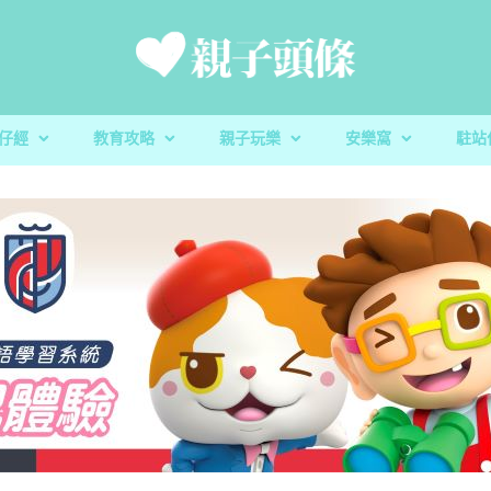
仔經
教育攻略
親子玩樂
安樂窩
駐站
新手爸媽
親子好去處
家庭置業
滋養童心
親子共讀
醫健爸媽
親子飲食
生活小百科
「大粒 MAC 教室」閱讀計劃及「語文的生命」書櫃捐
校園生活
家庭關係
親子玩意
香港小童群益會
升學指南
毛孩子
心測開箱
慈慧幼苗
殘酷虐兒｜5歲男童餓死虐待案 母判囚22年！官斥殘
家長健康｜湊仔引發周身痛症？物理治療
玩具圖書館｜車車迷必
蔬菜貯存｜食前先好
DSE放榜｜給家長的
樂善堂梁銶琚學校（
教養心得
辰民爸爸
虐「泯滅良知」
理肌肉骨骼問題
安全
定STEAM教學成果