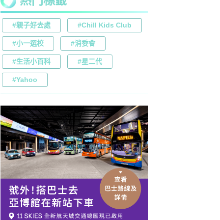
熱門標籤
#親子好去處
#Chill Kids Club
#小一選校
#消委會
#生活小百科
#星二代
#Yahoo