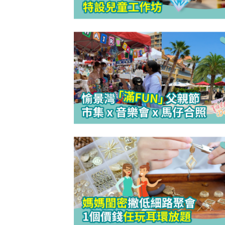
防潮濕｜日
1
小貼士 風
吸濕法寶不能
生活小百科
2
泡泡有無問
牌這樣回應
除霉菌貼士
3
身發霉方法
法寶？！
白襪救星｜
4
泡 成份天
另附日本神
清潔小貼士
5
有味 日本人