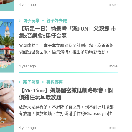
當日更有兒童工作坊，啟發小朋友創意。
4 year ago
more
本專家教家居防霉菌
第十七屆「香港盃外交知識競
1
扇擺位有技巧 這件
賽」報名反應熱烈 參賽學校學
親子玩樂
親子好去處
缺 ！
生人數再創歷史新高！
【玩足一日】愉景灣「滿FUN」父親節 市
｜洗碗後海綿上殘留
免費參加｜2025-26「田叔叔英
集x音樂會x馬仔合照
2
題？ 日本家居清潔大
語閱讀計劃」正式公開招募！累
！
積受惠達118,000家庭
父親節就到，孝子孝女應該及早計劃行程，為爸爸炮
製甜蜜溫馨回憶。愉景灣特別推出多項精彩活動，一
｜4大對付天花板+牆
女青研究近半SEN兒童家長曾遭
3
日內可行市集、聽音樂會、玩遊戲等等，共度一個滿F
 漂白水是抽濕除霉
不友善對待 家長︰望旁觀者包
UN的父親節！
容勿放上網公審
4 year ago
more
開洗衣機前用一物浸
親子熱話｜幼稚園門外現「BB
4
然令白襪光潔如新？
車龍」！網民：細到唔識行？
親子熱話
著數優惠
奇偏方
【Me Time】媽媽閨密撇低細路聚會 1個
｜塑膠保鮮盒洗極都
11.1起未滿8歲及身高1.35米以
價錢任玩耳環放題
5
分享3大除味法寶
下兒童 坐私家車須強制用兒童
放題大家聽得多，不過除了食之外，想不到連耳環都
座椅
有放題！位於觀塘、主打香港手作的Rhapsody.jh推出
2小時耳環製作放題工作坊優惠，每位$480就可於2小
時內任整無限對耳環，場內有超過500種零件款式，更
4 year ago
more