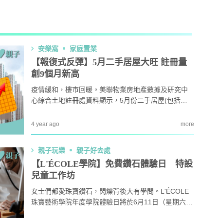
AI + 教
心理學家王凱瑞 (CARREY WONG)
安樂窩
家庭置業
【報復式反彈】5月二手居屋大旺 註冊量
創9個月新高
ALLIE保寶小教室
疫情緩和，樓市回暖。美聯物業房地產數據及研究中
DR-MAX教材大王
心綜合土地註冊處資料顯示，5月份二手居屋(包括已
補地價的自由市場及未補地價的第二市場)註冊量錄55
2宗，較4月份301宗急升約83%，並創9個月新高。
4 year ago
more
D MIND & THE PRINCE
親子玩樂
親子好去處
更多作家
【L'ÉCOLE學院】免費鑽石體驗日 特設
兒童工作坊
女士們都愛珠寶鑽石，閃爍背後大有學問。L'ÉCOLE
珠寶藝術學院年度學院體驗日將於6月11日（星期六）
舉行。大家可與珠寶藝術專家一同探索鑽石的傳奇，
教育攻略
親子玩樂
安樂窩
親子熱