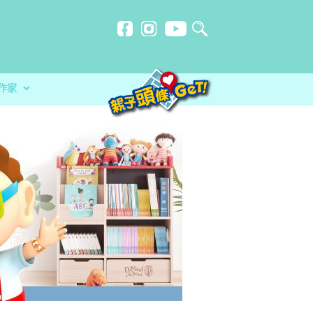
作家
贈計劃
忍刻意施
師HORLICK︰及早處
玩必讀！小卡車系列繪本 + 遊戲
洗？食安中心教路自製冷藏蔬菜做1步驟更
放榜指南 成為子女最堅實的後盾
分校）｜女教師奪行政長官卓越教學獎 肯