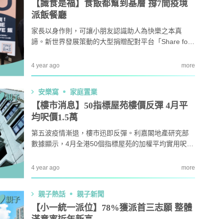
【識食是福】食飯都幫到基層 撐7間疫境
派飯餐廳
家長以身作則，可讓小朋友認識助人為快樂之本真
諦。新世界發展策動的大型捐贈配對平台「Share for
Good 愛互送」發起1個月「Show me your love 飯」
義賣行動，呼籲公眾支持7間疫境派飯的餐廳，購買飯
4 year ago
more
券轉贈基層。
安樂窩
家庭置業
【樓市消息】50指標屋苑樓價反彈 4月平
均呎價1.5萬
第五波疫情漸退，樓市迅即反彈。利嘉閣地產研究部
數據顯示，4月全港50個指標屋苑的加權平均實用呎價
轉跌為升，報$15,146，為連跌7個月後首度回升，並
創今年以來的4個月新高。想買樓置業的家庭想留意樓
4 year ago
more
價動向。
親子熱話
親子新聞
【小一統一派位】78%獲派首三志願 整體