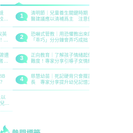
清明節｜兒童養生關鍵時期 中
救世軍田家
1
1
醫建議應以清補爲主 注意健脾
育、以「體
祛濕
學生齊參加
恐嚇式管教｜用恐懼教出來的
備戰測考｜
2
2
「乖巧」分分鐘會弄巧成拙？專
錯誤 留意
家建議正向管教5大關鍵
分機會
正向教育｜了解孩子情緒起伏沒
最新小學排名
3
3
難度！專家分享引導子女情緒降
排行榜！附
溫之法
訊
慈慧幼苗｜死記硬背只會揠苗助
大埔舊墟公立
4
4
長 專家分享提升幼兒記憶力5
領創新理財
大竅門
才兼備