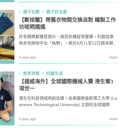
獨家送2條手鏈教學，鍾意DIY飾物和貪靚的媽媽不能
錯過！
親子玩樂
親子好去處
【斷捨離】帶舊衣物開交換派對 縫製工作
坊啱晒媽媽
好多媽媽都鍾意買衫，搞到衣櫃經常塞爆。利園協會
與本地換物平台「執嘢」，將於6月11至12日週末期間
舉行「利園衣櫥交換派對」，讓新淨舊衣飾重生。同
場有一系列慈善縫製工作坊，教大家將舊衣服升級再
4 year ago
more
造，減少浪費。
教育攻略
校園生活
【揚威海外】全球國際機械人賽 港生奪3
項世一
港生在科技領域再創佳績！由美國勞倫斯理工大學 (La
wrence Technological University) 主辦的全球國際機
械人大賽ROBOFEST，香港精英隊伍勇奪3名冠軍、2
名亞軍及1名特別獎項。
4 year ago
more