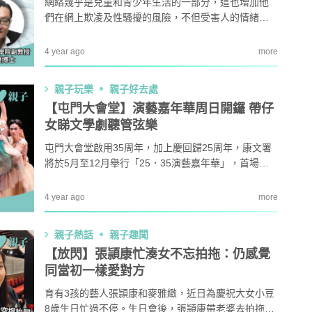
網絡幾乎是兒童和青少年生活的一部分，這也增加他
們在網上欺凌及性騷擾的風險，不但受害人的情緒、
心理和生理，甚至引起自殺念頭。臨床心理學家黃蔚
澄博士就教家長如何教育小朋友。
4 year ago
more
親子玩樂
親子好去處
【屯門大會堂】演藝嘉年華周日開鑼 帶仔
女睇文學劇聽管弦樂
屯門大會堂啟用35周年，加上慶回歸25周年，康文署
將於5月至12月舉行「25．35演藝嘉年華」，首場嘉
年華於5月29日在屯門大會堂舉行，一眾藝術家及表演
團體將獻上多項免費演藝活動，小朋友都啱㗎！
4 year ago
more
親子熱話
親子趣聞
【放閃】張頴康忙湊女不忘拍拖：仍感覺
同當初一樣愛對方
育有3孩的藝人張頴康和麥雅緻，近日為慶祝大女小豆
8歲生日忙過不停。生日會後，張頴康帶老婆去拍拖，