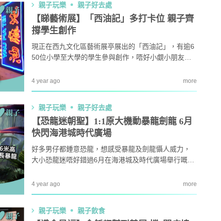
親子玩樂
親子好去處
【睇藝術展】「西油記」多打卡位 親子齊
撐學生創作
現正在西九文化區藝術展亭展出的「西油記」，有逾6
50位小學至大學的學生參與創作，唔好小覷小朋友和
年輕人的創意，他們的藝術展品非常適合打卡，讓大
家打卡之餘，亦可探索作品中的隱藏彩蛋，以嶄新藝
4 year ago
more
文角度深度遊西九龍。
親子玩樂
親子好去處
【恐龍迷朝聖】1:1原大機動暴龍劍龍 6月
快閃海港城時代廣場
好多男仔都鍾意恐龍，想感受暴龍及劍龍懾人威力，
大小恐龍迷唔好錯過6月在海港城及時代廣場舉行嘅
「夏日快閃：機動恐龍展」！
4 year ago
more
親子玩樂
親子飲食