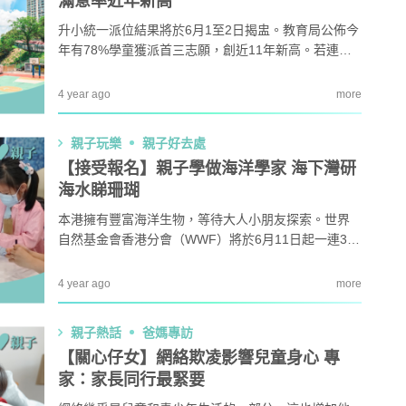
滿意率近年新高
升小統一派位結果將於6月1至2日揭盅。教育局公佈今
年有78%學童獲派首三志願，創近11年新高。若連同
「自行分配學位」和統一派位首三志願的學童，本年
升小整體滿意率達88.8%。
4 year ago
more
親子玩樂
親子好去處
【接受報名】親子學做海洋學家 海下灣研
海水睇珊瑚
本港擁有豐富海洋生物，等待大人小朋友探索。世界
自然基金會香港分會（WWF）將於6月11日起一連3個
星期六舉行「自然學堂2022」週末班，課程專為9至1
2歲兒童及家長設計，讓參加者於海下灣海岸公園體驗
4 year ago
more
成為「海洋學家」，了解香港海洋生態及海洋保育工
作。
親子熱話
爸媽專訪
【關心仔女】網絡欺凌影響兒童身心 專
家：家長同行最緊要