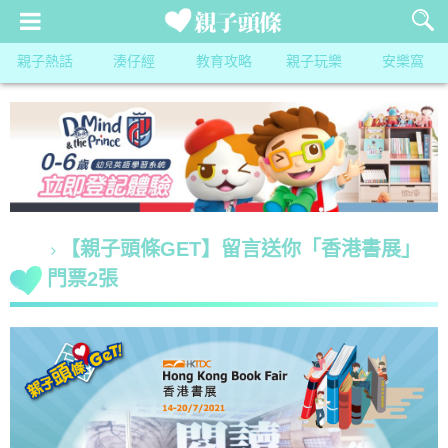
親子熱話
湊仔經
教育攻略
親子玩樂
安樂窩
【親子頭條GET】留言送你「香港書展」
門票2張