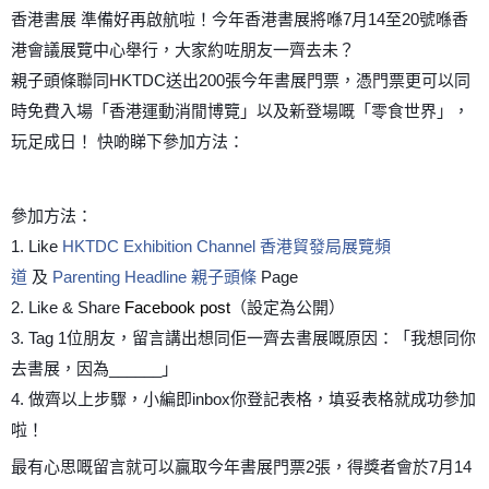
香港書展 準備好再啟航啦！今年香港書展將喺7月14至20號喺香
港會議展覽中心舉行，大家約咗朋友一齊去未？
親子頭條聯同HKTDC送出200張今年書展門票，憑門票更可以同
時免費入場「香港運動消閒博覽」以及新登場嘅「零食世界」，
玩足成日！ 快啲睇下參加方法：
參加方法：
1. Like
HKTDC Exhibition Channel 香港貿發局展覽頻
道
及
Parenting Headline 親子頭條
Page
2. Like & Share
Facebook post
（設定為公開）
3. Tag 1位朋友，留言講出想同佢一齊去書展嘅原因：「我想同你
去書展，因為______」
4. 做齊以上步驟，小編即inbox你登記表格，填妥表格就成功參加
啦！
最有心思嘅留言就可以贏取今年書展門票2張，得獎者會於7月14