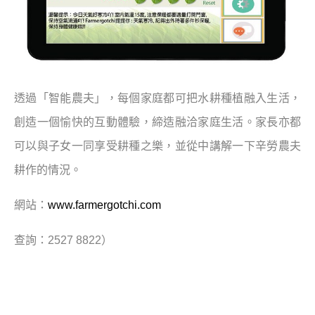
透過「智能農夫」，每個家庭都可把水耕種植融入生活，
創造一個愉快的互動體驗，締造融洽家庭生活。家長亦都
可以與子女一同享受耕種之樂，並從中講解一下辛勞農夫
耕作的情況。
網站：
www.farmergotchi.com
查詢：2527 8822）