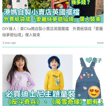
DIY達人｜茶Cha媽自製小賣店英國擺檔 外賣紙袋成「愛麗
絲夢遊仙境」僕人裝束
3 year ago
more