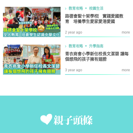
教育攻略
校園生活
路德會聖十架學校︳實踐愛國教
育 培養學生愛家愛港愛國
2 year ago
more
教育攻略
升學指南
青衣商會小學新任校長文潔碧 讓每
個想飛的孩子擁有翅膀
3 year ago
more