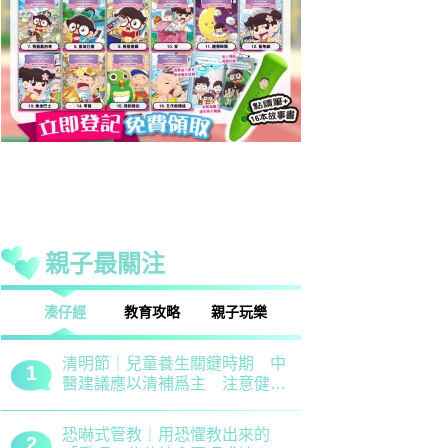
親子最關注
話
湊仔經
教育攻略
親子玩樂
安樂窩
親子熱話
清明節｜兒童養生關鍵時期 中
救世軍田家
1
1
醫建議應以清補爲主 注意健脾
育、以「體
祛濕
學生齊參加
恐嚇式管教｜用恐懼教出來的
備戰測考｜
2
2