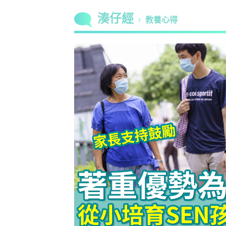
湊仔經
教養心得