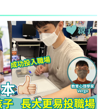
AI + 教
心理學家王凱瑞 (CARREY WONG)
ALLIE保寶小教室
DR-MAX教材大王
D MIND & THE PRINCE
更多作家