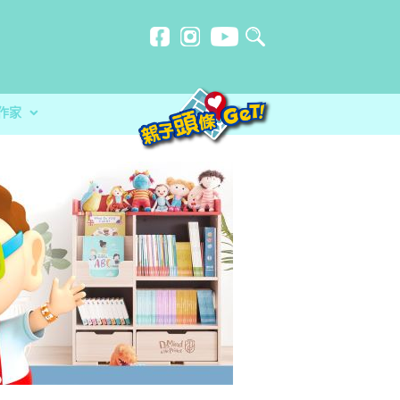
作家
贈計劃
忍刻意施
不一樣的暑假
防災應急活動 大玩攤位遊戲+綜合表演
洗？食安中心教路自製冷藏蔬菜做1步驟更
品 讓孩子經歷不一樣的暑假
分校）｜女教師奪行政長官卓越教學獎 肯