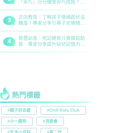
「乖巧」分分鐘會弄巧成拙？專
錯誤 留意
家建議正向管教5大關鍵
分機會
正向教育｜了解孩子情緒起伏沒
最新小學排名
3
3
難度！專家分享引導子女情緒降
排行榜！附
溫之法
訊
慈慧幼苗｜死記硬背只會揠苗助
大埔舊墟公立
4
4
長 專家分享提升幼兒記憶力5
領創新理財
大竅門
才兼備
熱門標籤
#親子好去處
#Chill Kids Club
#小一選校
#消委會
#生活小百科
#星二代