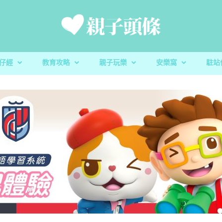
仔經
教育攻略
親子玩樂
安樂窩
駐站
新手爸媽
親子好去處
家庭置業
滋養童心
親子共讀
醫健爸媽
親子飲食
生活小百科
「大粒 MAC 教室」閱讀計劃及「語文的生命」書櫃捐
校園生活
家庭關係
親子玩意
香港小童群益會
升學指南
毛孩子
心測開箱
慈慧幼苗
殘酷虐兒｜5歲男童餓死虐待案 母判囚22年！官斥殘
育兒教養｜放下3C產品 讓孩子經歷
親子好去處｜8月消防
蔬菜貯存｜食前先好
育兒教養｜放下3C產
樂善堂梁銶琚學校（
教養心得
辰民爸爸
虐「泯滅良知」
安全
定STEAM教學成果