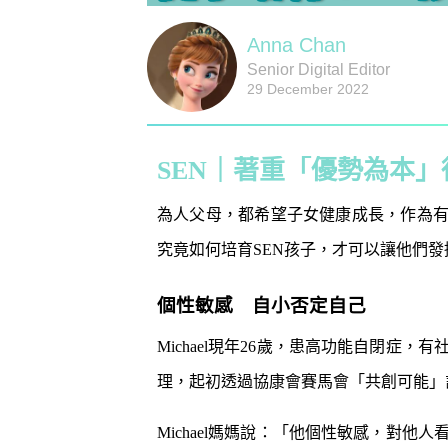
Anna Chan
Senior Digital Editor
29 December 2022
SEN｜著重「優勢為本
為人父母，都希望子女健康成長，作為有
究竟如何培育SEN孩子，才可以讓他們發
個性敏感 自小否定自己
Michael現年26歲，患高功能自閉症
防潮濕｜日
1
理，起初透過協康會賽馬會「共創可能」
小貼士 風
吸濕法寶不能
Michael媽媽說：「他個性敏感，對
生活小百科
2