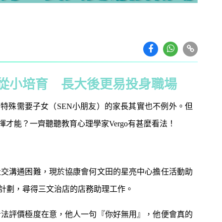
」從小培育 長大後更易投身職場
特殊需要子女（SEN小朋友）的家長其實也不例外。但
揮才能？一齊聽聽教育心理學家Vergo有甚麼看法！
教育攻略
親子玩樂
安樂窩
親子熱
，有社交溝通困難，現於協康會何文田的星亮中心擔任活動助
本專家教家居防霉菌
第十七屆「香港盃外交知識競
1
計劃，尋得三文治店的店務助理工作。
扇擺位有技巧 這件
賽」報名反應熱烈 參賽學校學
缺 ！
生人數再創歷史新高！
他人看法評價極度在意，他人一句『你好無用』，他便會真的
｜洗碗後海綿上殘留
免費參加｜2025-26「田叔叔英
2