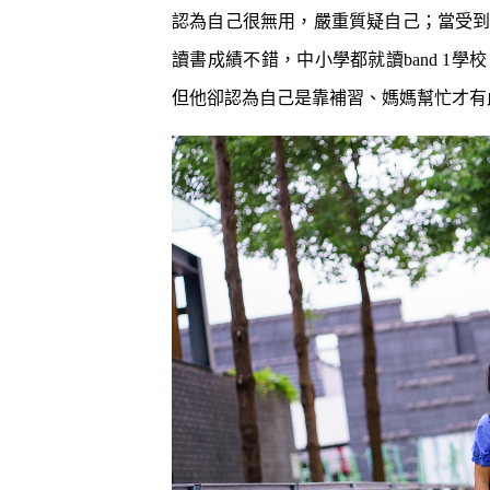
泡泡有無問
認為自己很無用，嚴重質疑自己；當受
牌這樣回應
讀書成績不錯，中小學都就讀band 1
除霉菌貼士
3
身發霉方法
但他卻認為自己是靠補習、媽媽幫忙才有
法寶？！
白襪救星｜
4
泡 成份天
另附日本神
清潔小貼士
5
有味 日本人