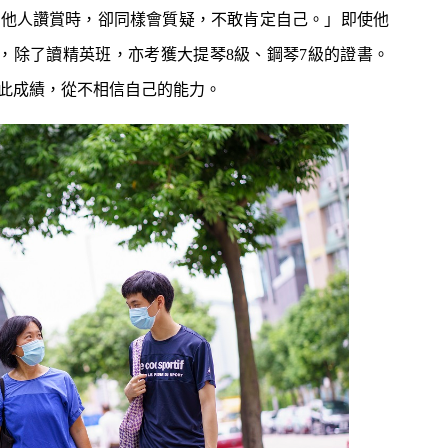
題？ 日本家居清潔大
語閱讀計劃」正式公開招募！累
到他人讚賞時，卻同樣會質疑，不敢肯定自己。」即使他
！
積受惠達118,000家庭
學校，除了讀精英班，亦考獲大提琴8級、鋼琴7級的證書。
｜4大對付天花板+牆
女青研究近半SEN兒童家長曾遭
3
 漂白水是抽濕除霉
不友善對待 家長︰望旁觀者包
此成績，從不相信自己的能力。
容勿放上網公審
開洗衣機前用一物浸
親子熱話｜幼稚園門外現「BB
4
然令白襪光潔如新？
車龍」！網民：細到唔識行？
奇偏方
｜塑膠保鮮盒洗極都
11.1起未滿8歲及身高1.35米以
5
分享3大除味法寶
下兒童 坐私家車須強制用兒童
座椅