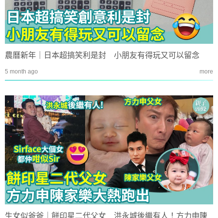
農曆新年｜日本超搞笑利是封 小朋友有得玩又可以留念
5 month ago
more
生女似爸爸｜餅印星二代父女 洪永城後繼有人！方力申陳