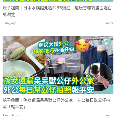
親子趣聞｜日本水族館北極熊BB爆紅 瘋玩雪糕筒畫面逾百
萬瀏覽
5 day ago
more
親子趣聞｜孫女遺漏呆呆獸公仔外公家 外公每日幫公仔拍
照「報平安」
1 month ago
more