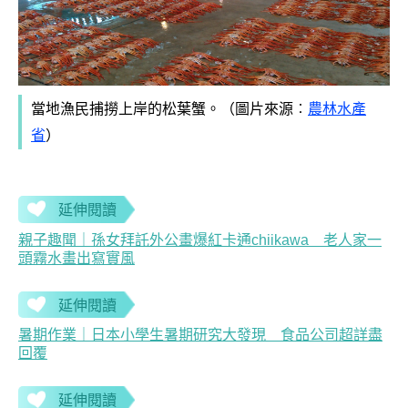
當地漁民捕撈上岸的松葉蟹。（圖片來源︰
農林水產
省
）
延伸閱讀
親子趣聞｜孫女拜託外公畫爆紅卡通chiikawa 老人家一
頭霧水畫出寫實風
延伸閱讀
暑期作業｜日本小學生暑期研究大發現 食品公司超詳盡
回覆
延伸閱讀