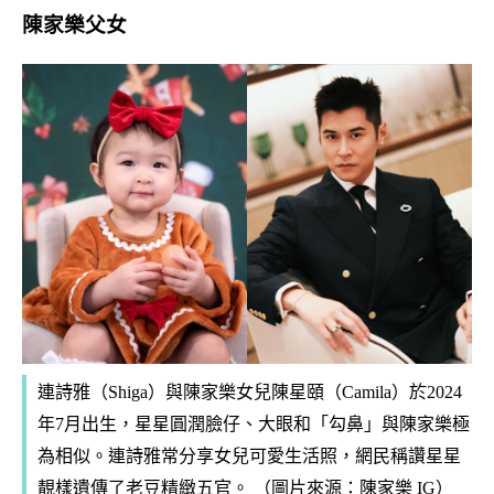
陳家樂父女
連詩雅（Shiga）與陳家樂女兒陳星頤（Camila）於2024
年7月出生，星星圓潤臉仔、大眼和「勾鼻」與陳家樂極
為相似。連詩雅常分享女兒可愛生活照，網民稱讚星星
靚樣遺傳了老豆精緻五官。 （圖片來源：陳家樂 IG）