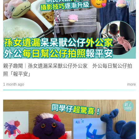
親子趣聞｜孫女遺漏呆呆獸公仔外公家 外公每日幫公仔拍
照「報平安」
1 month ago
more