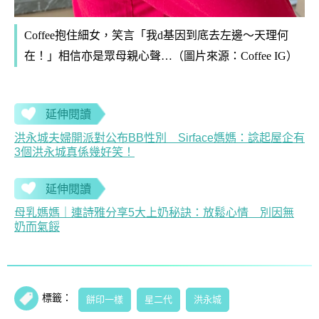
Coffee抱住細女，笑言「我d基因到底去左邊～天理何
在！」相信亦是眾母親心聲…（圖片來源：Coffee IG）
延伸閱讀
洪永城夫婦開派對公布BB性別 Sirface媽媽：諗起屋企有
3個洪永城真係幾好笑！
延伸閱讀
母乳媽媽｜連詩雅分享5大上奶秘訣：放鬆心情 別因無
奶而氣餒
標籤：
餅印一樣
星二代
洪永城