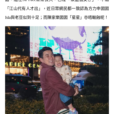
「江山代有人才出」，近日眾網民都一致認為方力申囡囡
Isla與老豆似到十足；而陳家樂囡囡「星星」亦唔輸蝕呢！