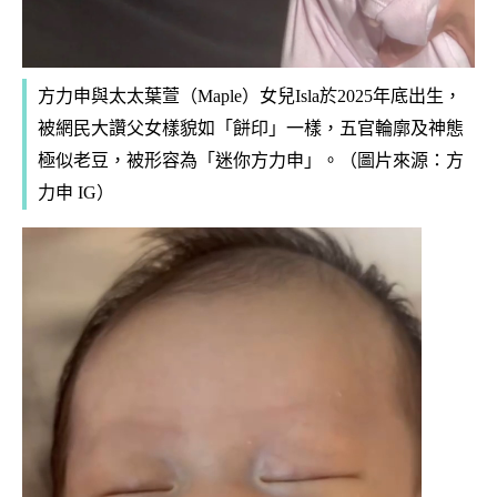
方力申與太太葉萱（Maple）女兒Isla於2025年底出生，
被網民大讚父女樣貌如「餅印」一樣，五官輪廓及神態
極似老豆，被形容為「迷你方力申」。（圖片來源：方
力申 IG）