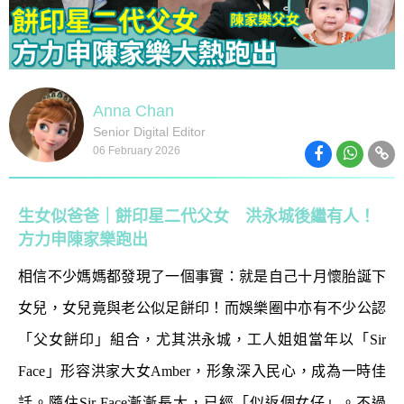
Anna Chan
Senior Digital Editor
06 February 2026
生女似爸爸｜餅印星二代父女 洪永城後繼有人！
方力申陳家樂跑出
相信不少媽媽都發現了一個事實：就是自己十月懷胎誕下
女兒，女兒竟與老公似足餅印！而娛樂圈中亦有不少公認
「父女餅印」組合，尤其洪永城，工人姐姐當年以「Sir
Face」形容洪家大女Amber，形象深入民心，成為一時佳
話。隨住Sir Face漸漸長大，已經「似返個女仔」。不過