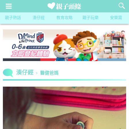
親子熱話
湊仔經
教育攻略
親子玩樂
安樂窩
湊仔經
醫健爸媽