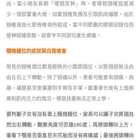
凶。當小朋友長期「埋頭苦幹」時，會導致頸椎弧度減
少，頭部重量大增，加重頸椎負擔及引致肌肉繃緊。由於
頸椎是由七節脊椎骨所組成，當不同節數的關節因錯位而
使神經線受壓，就會令不同部位產生痹痛。
頸椎錯位的症狀與自我檢查
常見的頸椎錯位都是輕微的小關節錯位，以致頸部無法自
由左右上下轉動。除了頸痛以外，患者可能會有頭痛、肩
痛，痛楚甚至會擴散到手臂及手掌。嚴重者也會有上肢麻
痺和肌肉乏力的情況，導致孩童無法正常上學。
要判斷子女有沒有患上頸椎錯位，家長可以讓子女將頭自
然左右轉動，觀察角度可否達180度；再將頭轉向上方，
看看下顎是否垂直至天花板而沒有疼痛感；最後將頭轉向