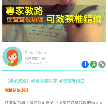
Flem Chan
親子頭條小編
17 October 2017
【專家教路】頭耷耷做功課 可致頸椎錯位
頸椎錯位成因
課業壓力和手機成癮都是令小朋友成為低頭族的兩大元