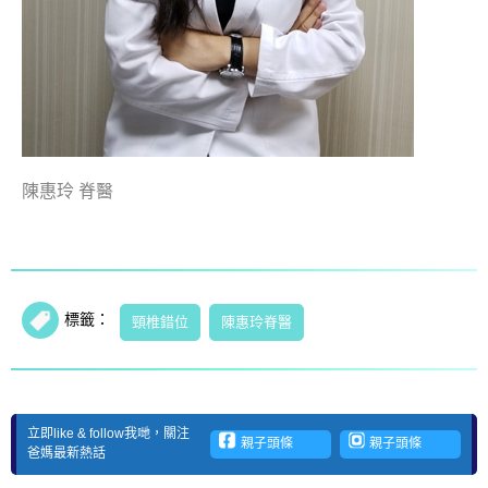
陳惠玲 脊醫
標籤：
頸椎錯位
陳惠玲脊醫
立即like & follow我哋，關注
親子頭條
親子頭條
爸媽最新熱話