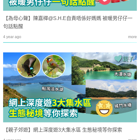
【為母心聲】陳嘉樺@S.H.E自責唔係好媽媽 被暖男仔仔一
句話點醒
4 year ago
more
【親子郊遊】網上深度遊3大集水區 生態秘境等你探索