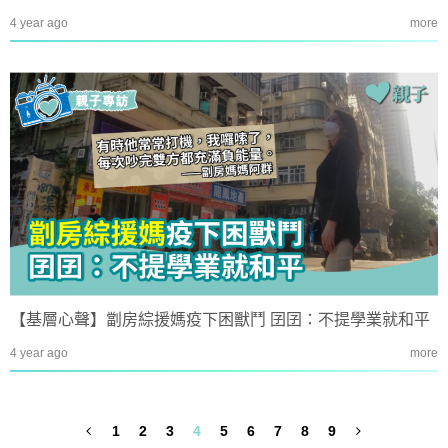
4 year ago
more
【基層心聲】劏房綜援媽疫下困獸鬥 囝囝：不提學業就和平
4 year ago
more
1
2
3
4
5
6
7
8
9