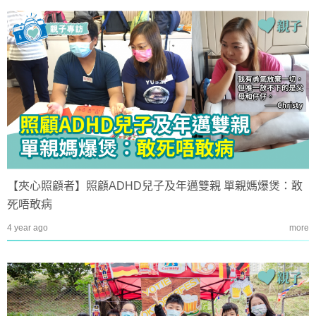
【夾心照顧者】照顧ADHD兒子及年邁雙親 單親媽爆煲：敢
死唔敢病
4 year ago
more