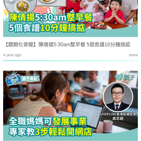
【餵飽化骨龍】陳倩揚5:30am整早餐 5個食譜10分鐘搞掂
4 year ago
more