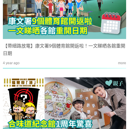
【帶細路放電】康文署9個體育館開返啦！一文睇晒各館重開
日期
4 year ago
more