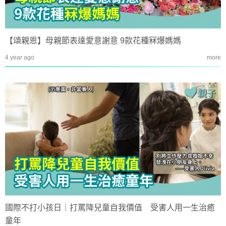
【頌親恩】母親節表達愛意謝意 9款花種冧爆媽媽
4 year ago
more
國際不打小孩日｜打罵降兒童自我價值 受害人用一生治癒
童年