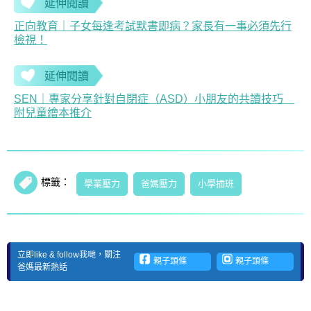
延伸閱讀
正向教育｜子女每逢考試默書即病？家長有一事必須先行
檢視！
延伸閱讀
SEN｜專家分享針對自閉症（ASD）小朋友的共讀技巧
附兒童繪本推介
標籤：
學業壓力
爸媽壓力
小學插班
立即like & follow我哋，關注
親子頭條
親子頭條
爸媽最新熱話