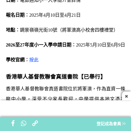
日期︰
電郵通知小一入學簡介會詳情
報名
日期︰
2025年4月10日至4月21日
地點︰
調景嶺嶺光街10號（將軍澳高小校舍四樓禮堂）
2026
至
27
年度小一入學申請日期︰
2025年5月10日至6月9日
學校官網︰
按此
香港華人基督教聯會真道書院【已舉行】
香港華人基督教聯會真道書院位於將軍澳，作為直資一條
龍中小學，深受不少家長歡迎，中學提供本地文憑試
（
DSE
）課程及國際文憑（
IB
）課程。
登記成為會員