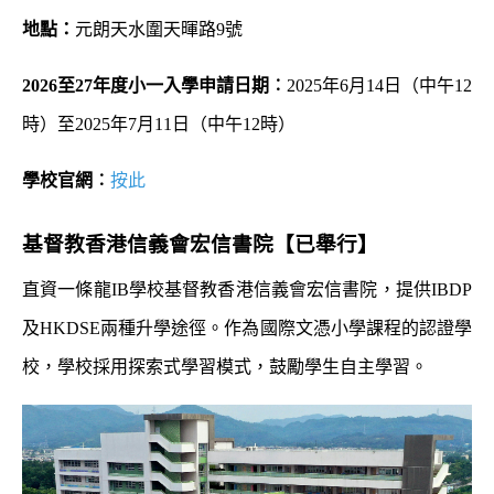
地點：
元朗天水圍天暉路9號
2026
至
27
年度小一入學申請日期︰
2025年
6月14日
（中午12
時）至2025年
7月11日
（中午12時
）
學校官網︰
按此
基督教香港信義會宏信書院
【已舉行】
直資一條龍IB學校基督教香港信義會宏信書院，提供IBDP
及HKDSE兩種升學途徑。作為國際文憑小學課程的認證學
校，學校採用探索式學習模式，鼓勵學生自主學習。