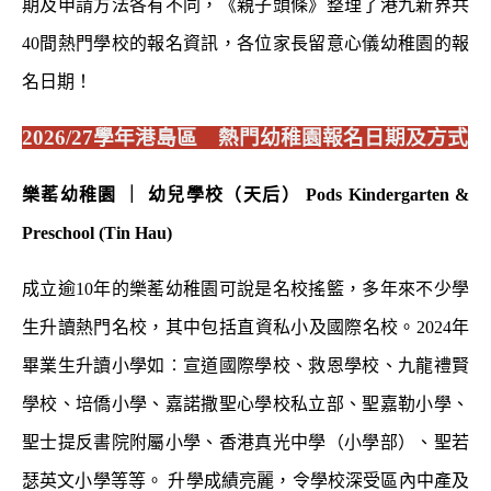
期及申請方法各有不同，《親子頭條》整理了港九新界共
40間熱門學校的報名資訊，各位家長留意心儀幼稚園的報
名日期！
2026/27
學年港島區 熱門幼稚園報名日期及方式
樂䔄幼稚園 ｜ 幼兒學校（天后） Pods Kindergarten &
Preschool (Tin Hau)
成立逾10年的樂䔄幼稚園可說是名校搖籃，多年來不少學
生升讀熱門名校，其中包括直資私小及國際名校。2024年
畢業生升讀小學如︰宣道國際學校、救恩學校、九龍禮賢
學校、培僑小學、嘉諾撒聖心學校私立部、聖嘉勒小學、
聖士提反書院附屬小學、香港真光中學（小學部）、聖若
瑟英文小學等等。 升學成績亮麗，令學校深受區內中產及