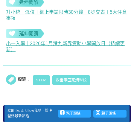
延伸閱讀
升小統一派位︱網上申請限時30分鐘 8步交表＋5大注意
事項
延伸閱讀
小一入學｜2026年1月港九新界資助小學開放日（持續更
新）
標籤：
STEM
救世軍田家炳學校
立即like & follow我哋，關注
親子頭條
親子頭條
爸媽最新熱話