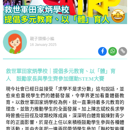
親子頭條小編
16 January 2025
救世軍田家炳學校｜提倡多元教育、以「體」育
人 鼓勵家長與學生齊參加運動STEM大賽
現今社會已經日益接受
「
求學不是求分數
」
這句說話，並
愈來愈重視學生們的體藝發展，令學界更加看重體藝教
育。以救世軍田家炳學校為例，就一直秉持着
多元教育
的
理念，並
致力
推動學生的
全面發展
。加上
陳志斌校長
求學
時曾擔任田徑及球類校隊成員，深深明白體育鍛煉對青少
年的正面影響，於是在上任以來積極鼓勵學生參與各種體
育活動，並由去年起一連兩屆帶領學生參加
「聯校智能運