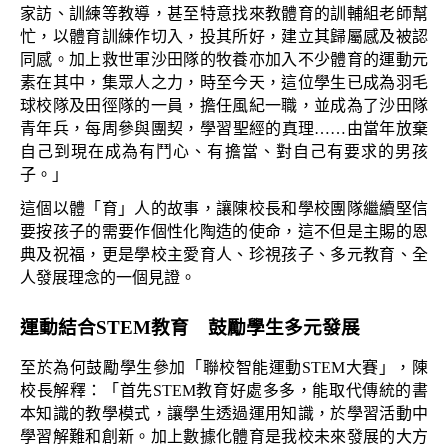
家訪、訓練等教導，甚至特意找來教體育的訓輔組老師幫
忙，以體育訓練作切入，投其所好，建立其歸屬感及被認
同感。加上救世軍沙田隊的牧養亦加入不少體育的運動元
素在其中，集眾人之力，時至今天，這位學生已成為羽毛
球校隊及田徑隊的一員，擔任風紀一職，並成為了沙田隊
青年兵，每周參與團契，學習聖經的真理……由當年放棄
自己到現在成為有鬥心、有擔當、對自己有要求的男孩
子。」
這個以體「育」人的故事，讓陳校長和學校團隊繼續堅信
要按孩子的需要作個性化陶造的使命，這不但是主賜的恩
典及祝福，更是學校主愛育人、珍視孩子、多元教育、全
人發展理念的一個見證。
運動結合STEM教育　鼓勵學生多元發展 
至於為何鼓勵學生參加「聯校智能運動STEM大賽」，陳
校長解釋：「首先STEM教育好處多多，能取代傳統的書
本知識的教學模式，讓學生透過運用知識，於學習活動中
學習解難和創新。加上數據化體育是我校未來發展的大方