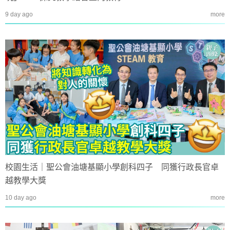
9 day ago
more
校園生活｜聖公會油塘基顯小學創科四子 同獲行政長官卓
越教學大獎
10 day ago
more