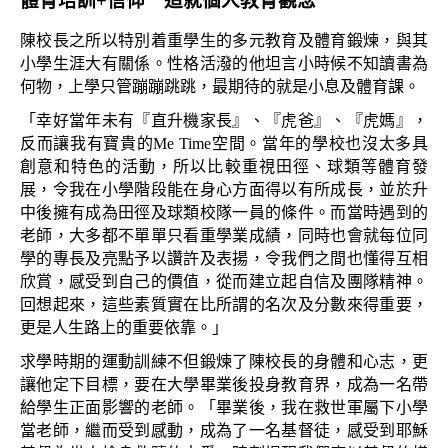
體育培訓+信仰　造就個人教育觀念
陳校長之所以特別着重學生的多元教育及體育鍛煉，與其
小學生涯大有關係。性格活潑的他坦言小時候不知讀書為
何物，上學只管蹦蹦跳跳，最期待的就是小息及體育課。
「幸好當年未有『直升機家長』、『虎爸』、『虎媽』，
反而讓我有寶貴的Me Time空間。當年的學校也沒太多具
創意和特色的活動，所以比較重視田徑、球類等體育發
展，令我在小學階段能在身心方面得以有所成長，並於升
中後擁有成為田徑及球類校隊一員的條件。而當時遇到的
老師，大多都不單單只看重學業成績，同時也會就每位同
學的專長及亮點予以讚許及表揚，令我們之間也懂得互相
欣賞，感受到自己的價值，從而建立起自信及團隊精神。
回想起來，這些素質實在比所謂的名次及分數來得重要，
更是人生路上的重要依靠。」
求學時期的運動訓練不但鍛煉了陳校長的身體和心志，更
讓他定下目標，要在大學畢業後投身教育界，成為一名帶
給學生正面影響的老師。「畢業後，我在救世軍屬下小學
當老師，繼而受到感動，成為了一名基督徒，感受到耶穌