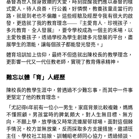
基督為世人捨身救贖的大愛，時刻提醒我們應以基督的樣
式愛人，待人良善，行公義，好憐憫，教養孩童走當行的
路，就是到老也不偏離。這些經驗及經歷令我有很大的啟
發，更造就了我的教育理念——『主愛育人．珍視孩子．
多元教育．全人發展』，要令學校成為一個主的禾場，以
主愛牧養孩子，透過學校為學生創建多元發展的平台，盡
展學生的潛能，讓每個孩子都能發光發亮。」
體育培訓加上信仰，最終不但造就出陳校長的教學理念，
更影響一代又一代任教老師，實現了教育傳承精神。
難忘以體「育」人經歷
陳校長
的
教學生涯中，曾遇過不少難忘事，而其中一件事
更堅定了他的教育理念。
「尤記得6年前有一位小一男生，家庭背景比較複雜，媽媽
不懂照顧。男孩當時的脾氣頗大，對人生無目標、無方
向，不願上學，放學後又時常流連屋邨球場。面對這個棘
手情況，校方並無放棄，反而採取多方支援措施，邀請班
主任、學校社工姑娘、訓輔組老師同心協力，透過傾談、