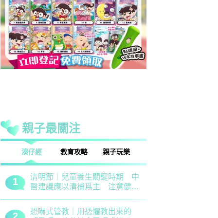
親子最關注
話
湊仔經
教育攻略
親子玩樂
安樂窩
親子熱話
清明節｜兒童養生關鍵時期 中
救世軍田家
1
1
醫建議應以清補爲主 注意健脾
育、以「體
祛濕
學生齊參加
恐嚇式管教｜用恐懼教出來的
備戰測考｜
2
2