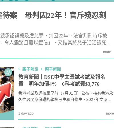
虐待案 母判囚22年！官斥殘忍刻
母親承認誤殺及虐兒罪，判囚22年。法官判刑時斥被
，令人震驚且難以置信」，又指其將兒子活活餓死是
more
親子熱話
親子新聞
教育新聞｜DSE中學文憑試考試及報名
費 明年加價4% 6科考試費$3,776
教育攻略
親子玩樂
安樂窩
親子熱
香港考試及評核局早前（7月31日）公布，持有香港永
久性居民身份證的學校考生和自修生，2027年文憑試
本專家教家居防霉菌
第十七屆「香港盃外交知識競
的科目費，以及適用於自修生的報名費，將上調4%，
1
扇擺位有技巧 這件
賽」報名反應熱烈 參賽學校學
加幅與往年相若。
1 day ago
more
缺 ！
生人數再創歷史新高！
｜洗碗後海綿上殘留
免費參加｜2025-26「田叔叔英
2