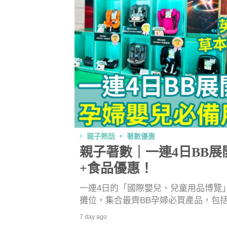
親子熱話
著數優惠
親子著數｜一連4日BB
+食品優惠！
一連4日的「國際嬰兒、兒童用品博覽」已
攤位，集合最齊BB孕婦必買產品，包
另外亦設有家長必睇學習教材攤位，提供
7 day ago
月31日及8月1日）延長開展時間至晚