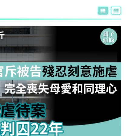
AI + 教
心理學家王凱瑞 (CARREY WONG)
ALLIE保寶小教室
DR-MAX教材大王
D MIND & THE PRINCE
更多作家