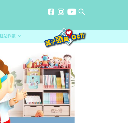
駐站作家
計劃
忍刻意施
理治療師HORLICK︰及早處
玩必讀！小卡車系列繪本 + 遊戲
？食安中心教路自製冷藏蔬菜做1步驟更
放榜指南 成為子女最堅實的後盾
元朗陳震夏中學 擁抱AI新時代 科技啟發潛
來