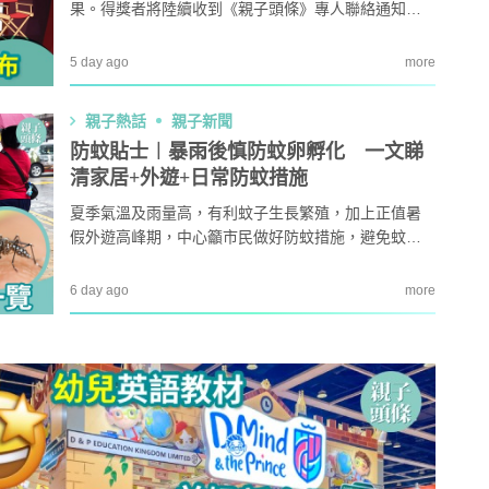
果。得獎者將陸續收到《親子頭條》專人聯絡通知領
獎安排，敬請留意電郵及手機。得獎姓名或有相同，
結果以《親子頭條》工作人員專人聯絡為準。再次恭
5 day ago
more
喜獲獎小朋友！
親子熱話
親子新聞
防蚊貼士︱暴雨後慎防蚊卵孵化 一文睇
清家居+外遊+日常防蚊措施
夏季氣溫及雨量高，有利蚊子生長繁殖，加上正值暑
假外遊高峰期，中心籲市民做好防蚊措施，避免蚊子
叮咬和防止蚊蟲滋生是有效預防蚊傳疾病「登革熱」
及「基孔肯雅熱」的方法。
6 day ago
more