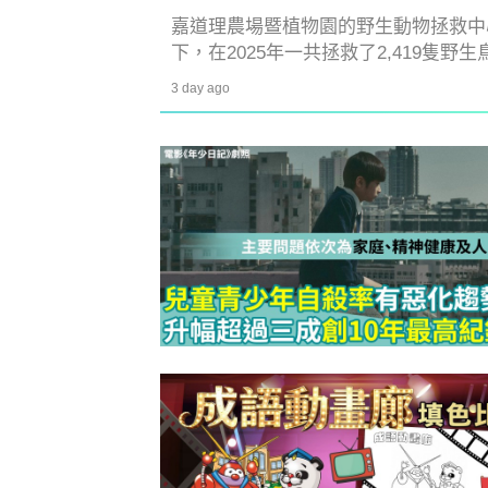
嘉道理農場暨植物園的野生動物拯救中
下，在2025年一共拯救了2,419隻
有機會在路上遇到受傷或與親鳥走失的
3 day ago
防潮濕｜日
1
小貼士 風
吸濕法寶不能
生活小百科
2
泡泡有無問
牌這樣回應
除霉菌貼士
3
身發霉方法
法寶？！
白襪救星｜
4
泡 成份天
另附日本神
清潔小貼士
5
有味 日本人