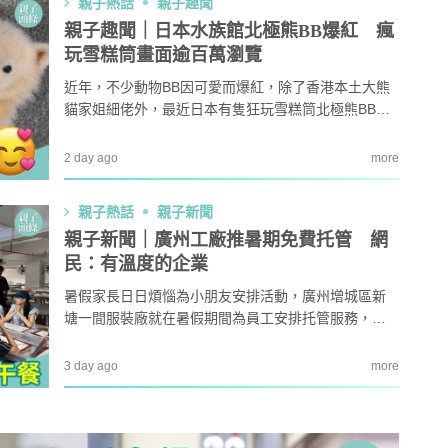
親子熱話
親子趣聞
題？ 日本家居清潔大
語閱讀計劃」正式公開招募！累
！
積受惠達118,000家庭
親子趣聞｜日本水族館北極熊BB爆紅 瘋
玩雪糕筒畫面逾百萬瀏覽
｜4大對付天花板+牆
女青研究近半SEN兒童家長曾遭
3
 漂白水是抽濕除霉
不友善對待 家長︰望旁觀者包
近年，不少動物BB因可愛而爆紅，除了香港本土大熊
容勿放上網公審
貓家姐細佬外，最近日本有隻狂玩雪糕筒北極熊BB，
開洗衣機前用一物浸
親子熱話｜幼稚園門外現「BB
因興奮狂奔不慎滑倒，以及頭戴雪糕筒調皮玩媽媽的
4
然令白襪光潔如新？
車龍」！網民：細到唔識行？
畫面，廣受民眾喜愛，片段於網上瘋傳，隨即爆紅躍
2 day ago
more
奇偏方
升成動物界明星BB，即睇北極熊BB的來歷。
｜塑膠保鮮盒洗極都
11.1起未滿8歲及身高1.35米以
5
親子熱話
親子新聞
分享3大除味法寶
下兒童 坐私家車須強制用兒童
親子新聞｜廣州工廠推暑期免費托管 網
座椅
民：有溫度的企業
暑假家長日日煩惱為小朋友安排活動，廣州增城區新
塘一間服裝廠就在暑假期間為員工安排托管服務，員
工只需登記，子女就可在工廠安排的飯堂涼冷氣、做
功課，更可與家長享用免費午餐，獲不少網民大讚有
3 day ago
more
人情味！