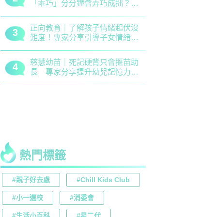
「乖巧」分分鐘會弄巧成拙？專
錯誤 留意
家建議正向管教5大關鍵
分機會
正向教育｜了解孩子情緒起伏沒
最新小學排名
3
3
難度！專家分享引導子女情緒降
排行榜！附
溫之法
訊
慈慧幼苗｜死記硬背只會揠苗助
大埔舊墟公立
4
4
長 專家分享提升幼兒記憶力5
領創新理財
大竅門
才兼備
熱門標籤
#親子好去處
#Chill Kids Club
#小一選校
#消委會
#生活小百科
#星二代