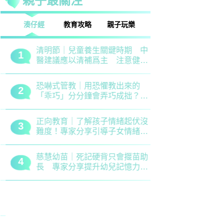
親子最關注
話
湊仔經
教育攻略
親子玩樂
安樂窩
親子熱話
清明節｜兒童養生關鍵時期 中
救世軍田家
1
1
醫建議應以清補爲主 注意健脾
育、以「體
祛濕
學生齊參加
恐嚇式管教｜用恐懼教出來的
備戰測考｜
2
2
「乖巧」分分鐘會弄巧成拙？專
錯誤 留意
家建議正向管教5大關鍵
分機會
正向教育｜了解孩子情緒起伏沒
最新小學排名
3
3
難度！專家分享引導子女情緒降
排行榜！附
溫之法
訊
慈慧幼苗｜死記硬背只會揠苗助
大埔舊墟公立
4
4
長 專家分享提升幼兒記憶力5
領創新理財
大竅門
才兼備