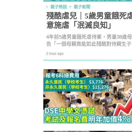
親子熱話
親子新聞
殘酷虐兒｜5歲男童餓死
意施虐「泯滅良知」
4年前5歲男童餓死虐待案，男童38歲
告「一個母親竟能如此殘酷對待親生子
泯滅良知。
2 hour ago
防潮濕｜日
1
小貼士 風
吸濕法寶不能
生活小百科
2