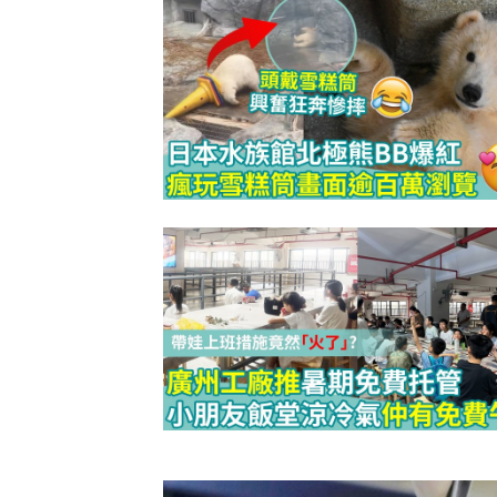
泡泡有無問
牌這樣回應
除霉菌貼士
3
身發霉方法
法寶？！
白襪救星｜
4
泡 成份天
另附日本神
清潔小貼士
5
有味 日本人