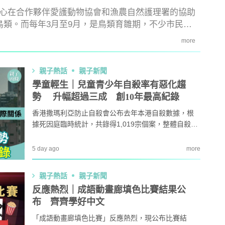
心在合作夥伴愛護動物協會和漁農自然護理署的協助
野生鳥類。而每年3月至9月，是鳥類育雛期，不少市民都
教育攻略
親子玩樂
安樂窩
親子熱
雛鳥。大人小朋友如果遇到應怎樣做？
more
本專家教家居防霉菌
第十七屆「香港盃外交知識競
1
扇擺位有技巧 這件
賽」報名反應熱烈 參賽學校學
缺 ！
生人數再創歷史新高！
親子熱話
親子新聞
學童輕生｜兒童青少年自殺率有惡化趨
｜洗碗後海綿上殘留
免費參加｜2025-26「田叔叔英
2
勢 升幅超過三成 創10年最高紀錄
題？ 日本家居清潔大
語閱讀計劃」正式公開招募！累
！
積受惠達118,000家庭
香港撒瑪利亞防止自殺會公布去年本港自殺數據，根
｜4大對付天花板+牆
女青研究近半SEN兒童家長曾遭
據死因庭臨時統計，共錄得1,019宗個案，整體自殺率
3
 漂白水是抽濕除霉
不友善對待 家長︰望旁觀者包
為13.57，創6年新低。
容勿放上網公審
5 day ago
more
開洗衣機前用一物浸
親子熱話｜幼稚園門外現「BB
4
然令白襪光潔如新？
車龍」！網民：細到唔識行？
親子熱話
親子新聞
奇偏方
反應熱烈｜成語動畫廊填色比賽結果公
｜塑膠保鮮盒洗極都
11.1起未滿8歲及身高1.35米以
5
布 齊齊學好中文
分享3大除味法寶
下兒童 坐私家車須強制用兒童
座椅
「成語動畫廊填色比賽」反應熱烈，現公布比賽結