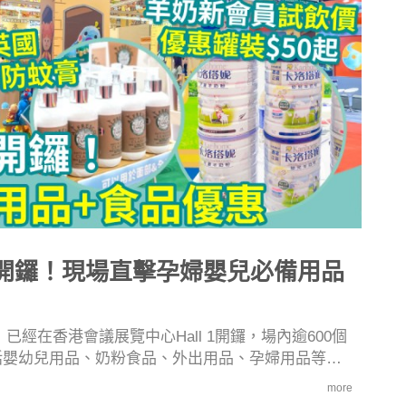
展開鑼！現場直擊孕婦嬰兒必備用品
經在香港會議展覽中心Hall 1開鑼，場內逾600個
括嬰幼兒用品、奶粉食品、外出用品、孕婦用品等，
BB全面成長需要。今屆BB展將於星期五、六 （7
more
上9時，以及晚上6時後入場更可享門票夜間半價優