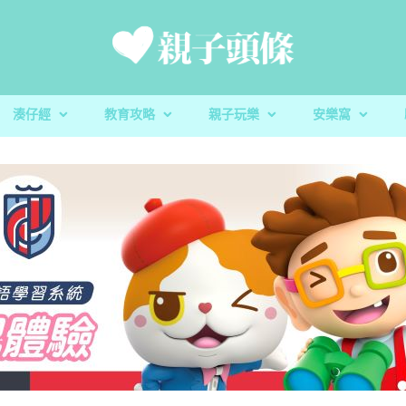
湊仔經
教育攻略
親子玩樂
安樂窩
新手爸媽
親子好去處
家庭置業
滋養童心
親子共讀
醫健爸媽
親子飲食
生活小百科
「大粒 MAC 教室」閱讀計劃及「語文的生命」書櫃捐贈
校園生活
家庭關係
親子玩意
香港小童群益會
升學指南
毛孩子
心測開箱
慈慧幼苗
殘酷虐兒｜5歲男童餓死虐待案 母判囚22年！官斥殘
家長健康｜湊仔引發周身痛症？物
玩具圖書館｜車車迷必
蔬菜貯存｜食前先好洗
DSE放榜｜給家長的
校園生活｜明愛
教養心得
辰民爸爸
虐「泯滅良知」
理肌肉骨骼問題
安全
能 多元成就未