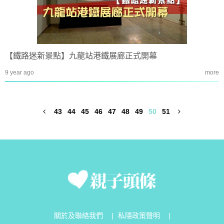
【鐵路迷新景點】九龍站港鐵展廊正式開幕
9 year ago
more
43
44
45
46
47
48
49
50
51
關於及聯絡我們
|
私隱政策聲明
|