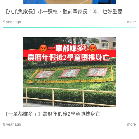
【八爪魚家長】小一選校．聽前輩家長「呻」也好重要
9 year ago
more
【一單都嫌多﹗】農曆年假後2學童墮樓身亡
9 year ago
more